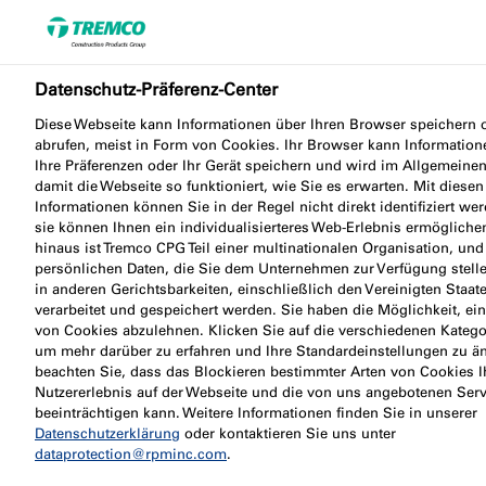
Finden Sie einen Händler
Datenschutz-Präferenz-Center
Downloadcenter
Diese Webseite kann Informationen über Ihren Browser speichern 
abrufen, meist in Form von Cookies. Ihr Browser kann Information
Ihre Präferenzen oder Ihr Gerät speichern und wird im Allgemeine
damit die Webseite so funktioniert, wie Sie es erwarten. Mit diesen
Um Ihnen bei der Suche nach allen technischen
Informationen können Sie in der Regel nicht direkt identifiziert we
Informationen zu helfen, bietet das Nullifire
sie können Ihnen ein individualisierteres Web-Erlebnis ermögliche
hinaus ist Tremco CPG Teil einer multinationalen Organisation, und
Downloadcenter Informationen wie technische
persönlichen Daten, die Sie dem Unternehmen zur Verfügung stell
Datenblätter, Sicherheitsdatenblätter, Leitfäden,
in anderen Gerichtsbarkeiten, einschließlich den Vereinigten Staat
Anleitungen, Hinweise, Leistungserklärungen und
verarbeitet und gespeichert werden. Sie haben die Möglichkeit, ein
von Cookies abzulehnen. Klicken Sie auf die verschiedenen Katego
vieles mehr. Durchsuchen Sie unseren Download-
um mehr darüber zu erfahren und Ihre Standardeinstellungen zu än
Bereich und kontaktieren Sie uns für weitere
beachten Sie, dass das Blockieren bestimmter Arten von Cookies I
Informationen.
Nutzererlebnis auf der Webseite und die von uns angebotenen Serv
beeinträchtigen kann. Weitere Informationen finden Sie in unserer
Datenschutzerklärung
oder kontaktieren Sie uns unter
dataprotection@rpminc.com
.