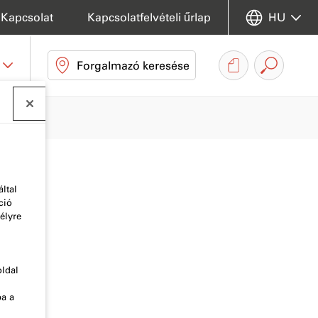
Kapcsolat
Kapcsolatfelvételi űrlap
HU
Forgalmazó keresése
ltal
ció
élyre
oldal
ba a