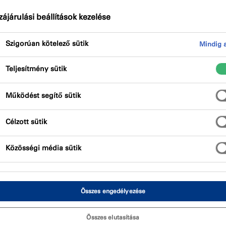
bb dokumentumot tölthessen le.
ájárulási beállítások kezelése
Szigorúan kötelező sütik
Mindig a
Teljesítmény sütik
Működést segítő sütik
Célzott sütik
Közösségi média sütik
Összes engedélyezése
Összes elutasítása