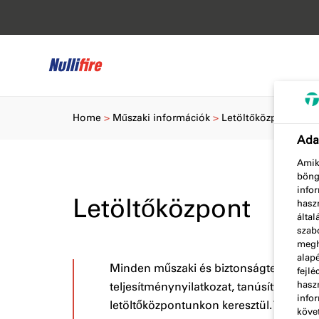
Home
Műszaki információk
Letöltőközpont
Adat
Amiko
böng
infor
Letöltőközpont
haszn
álta
szabo
megha
alap
Minden műszaki és biztonságtechnikai 
fejlé
haszn
teljesítménynyilatkozat, tanúsítvány és
info
letöltőközpontunkon keresztül. Töltsö
köve