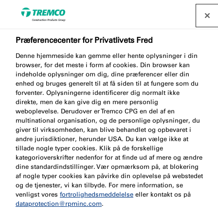
Præferencecenter for Privatlivets Fred
Kontakt en specialist i
Denne hjemmeside kan gemme eller hente oplysninger i din
passiv brandbeskyttelse
browser, for det meste i form af cookies. Din browser kan
indeholde oplysninger om dig, dine præferencer eller din
enhed og bruges generelt til at få siden til at fungere som du
forventer. Oplysningerne identificerer dig normalt ikke
direkte, men de kan give dig en mere personlig
Tal med vores team af brancheeksperter inden for
weboplevelse. Derudover er Tremco CPG en del af en
multinational organisation, og de personlige oplysninger, du
passiv brandbeskyttelse. Vi er her for at hjælpe dig
giver til virksomheden, kan blive behandlet og opbevaret i
med alt fra produktvalg til spørgsmål om
andre jurisdiktioner, herunder USA. Du kan vælge ikke at
anvendelse.
tillade nogle typer cookies. Klik på de forskellige
kategorioverskrifter nedenfor for at finde ud af mere og ændre
dine standardindstillinger. Vær opmærksom på, at blokering
af nogle typer cookies kan påvirke din oplevelse på webstedet
og de tjenester, vi kan tilbyde. For mere information, se
venligst vores
fortrolighedsmeddelelse
eller kontakt os på
dataprotection@rpminc.com
.
Kontakt
Kontorer
M