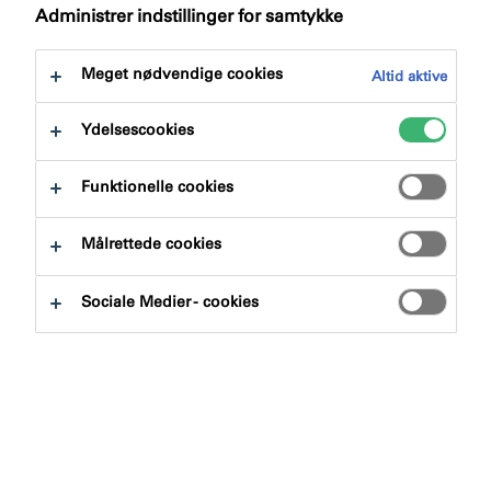
os
og lagre
Administrer indstillinger for samtykke
Meget nødvendige cookies
Altid aktive
Ydelsescookies
Funktionelle cookies
Smart brandbeskyttelse
Målrettede cookies
Sociale Medier - cookies
Oplev Nullifires sortiment
Produkter
Teknisk dokumentation
Kontakt os