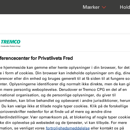
Hol
Mærker
erencecenter for Privatlivets Fred
e hjemmeside kan gemme eller hente oplysninger i din browser, for det
e i form af cookies. Din browser kan indeholde oplysninger om dig, din
rencer eller din enhed og bruges generelt til at få siden til at fungere 
e
nter. Oplysningerne identificerer dig normalt ikke direkte, men de kan g
en mere personlig weboplevelse. Derudover er Tremco CPG en del af en
rtificeringer &
national organisation, og de personlige oplysninger, du giver til
somheden, kan blive behandlet og opbevaret i andre jurisdiktioner, heru
EPD).
Du kan vælge ikke at tillade nogle typer cookies. Klik på de forskellige
orioverskrifter nedenfor for at finde ud af mere og ændre dine
dardindstillinger. Vær opmærksom på, at blokering af nogle typer cooki
ke din oplevelse på webstedet og de tjenester, vi kan tilbyde. For mere
mation, se venligst vores
fortrolighedsmeddelelse
eller kontakt os på