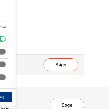
ktive
Søge
alg
Søge