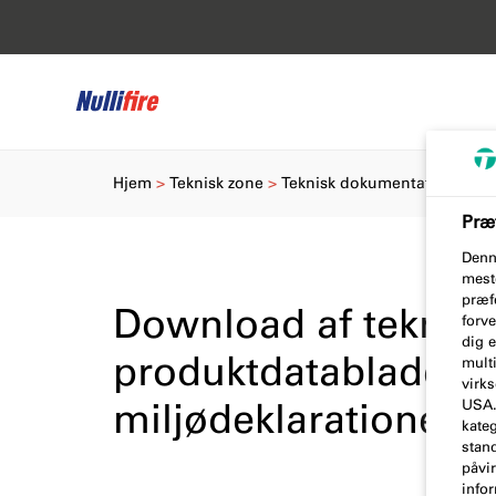
Hjem
Teknisk zone
Teknisk dokumentation
Præf
Denn
mest
præfe
Download af teknisk
forve
dig 
produktdatablade, ce
multi
virk
miljødeklarationer (
USA. 
kateg
stan
påvir
infor