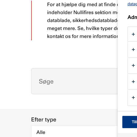
data
For at hjælpe dig med at finde de tekni
indeholder Nullifires sektion med tekn
Admi
datablade, sikkerhedsdatablade, instruk
meget mere. Se, hvilke typer download
kontakt os for mere information.
Efter type
Til