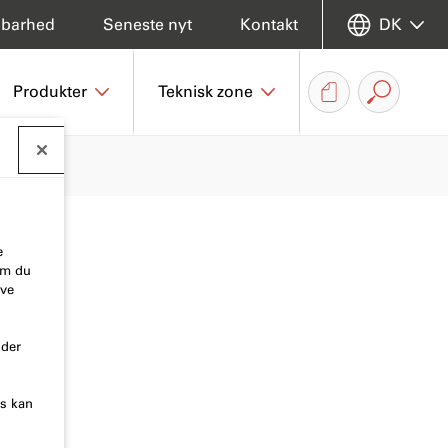
dbarhed
Seneste nyt
Kontakt
DK
Produkter
Teknisk zone
e
som du
ive
nder
es kan