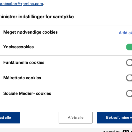
protection@rpminc.com
.
ske oplysninger, du har brug for,
isk dokumentation tekniske
nistrer indstillinger for samtykke
tioner, belastningstabeller og
s du kan foretage nedenfor, og
Meget nødvendige cookies
Altid a
Ydelsescookies
Funktionelle cookies
Målrettede cookies
Sociale Medier - cookies
lad alle
Afvis alle
Bekræft mine v