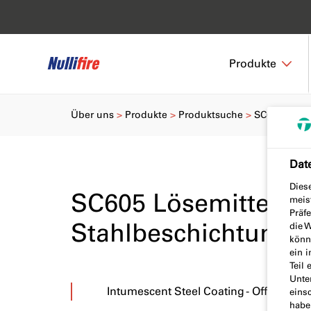
Produkte
Über uns
Produkte
Produktsuche
SC605 Lösem
Dat
Dies
SC605 Lösemittelhal
meis
Präf
Stahlbeschichtung
die W
könne
ein 
Teil 
Unte
Intumescent Steel Coating - Off-Site, S
einsc
habe