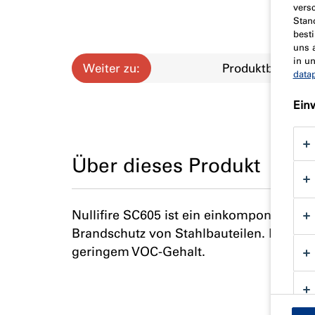
vers
Stan
best
uns 
in u
Weiter zu:
Produktbeschre
data
Ein
Über dieses Produkt
Nullifire SC605 ist ein einkomponentige
Brandschutz von Stahlbauteilen. Boratf
geringem VOC-Gehalt.