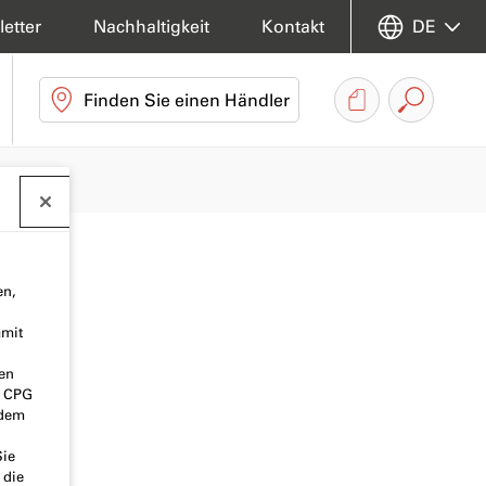
etter
Nachhaltigkeit
Kontakt
DE
Finden Sie einen Händler
en,
amit
nen
o CPG
 dem
Sie
 die