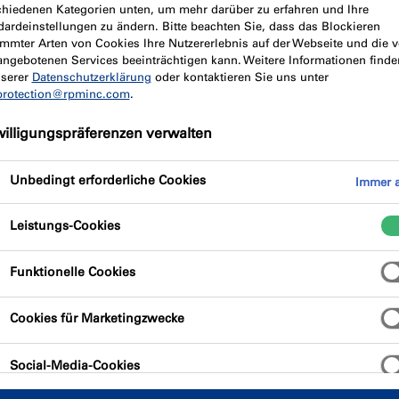
chiedenen Kategorien unten, um mehr darüber zu erfahren und Ihre
dardeinstellungen zu ändern. Bitte beachten Sie, dass das Blockieren
immter Arten von Cookies Ihre Nutzererlebnis auf der Webseite und die 
angebotenen Services beeinträchtigen kann. Weitere Informationen finde
nserer
Datenschutzerklärung
oder kontaktieren Sie uns unter
ibung
Produktvorteile
Zertifizi
protection@rpminc.com
.
willigungspräferenzen verwalten
Unbedingt erforderliche Cookies
Immer a
Leistungs-Cookies
r, lösemittelhaltiger Dämmschichtbildner zum
Funktionelle Cookies
rei, mit hohem Festkörpervolumen und
Cookies für Marketingzwecke
Social-Media-Cookies