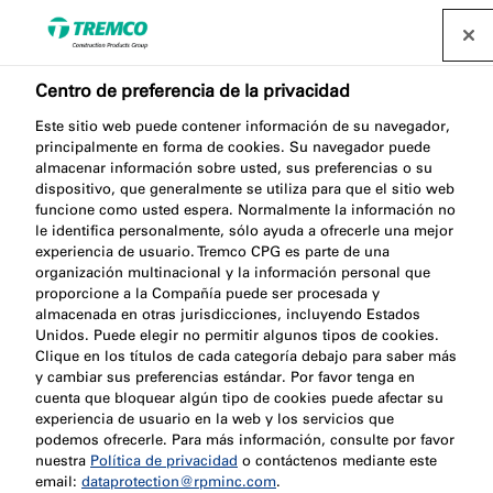
Centro de preferencia de la privacidad
Este sitio web puede contener información de su navegador,
El viaje ecológico de
principalmente en forma de cookies. Su navegador puede
almacenar información sobre usted, sus preferencias o su
dispositivo, que generalmente se utiliza para que el sitio web
Castle Hill con Nullifire
funcione como usted espera. Normalmente la información no
le identifica personalmente, sólo ayuda a ofrecerle una mejor
experiencia de usuario. Tremco CPG es parte de una
organización multinacional y la información personal que
proporcione a la Compañía puede ser procesada y
almacenada en otras jurisdicciones, incluyendo Estados
Tremco CPG Iberia / 20 diciembre 2023
Unidos. Puede elegir no permitir algunos tipos de cookies.
Clique en los títulos de cada categoría debajo para saber más
y cambiar sus preferencias estándar. Por favor tenga en
cuenta que bloquear algún tipo de cookies puede afectar su
experiencia de usuario en la web y los servicios que
podemos ofrecerle. Para más información, consulte por favor
nuestra
Política de privacidad
o contáctenos mediante este
email:
dataprotection@rpminc.com
.