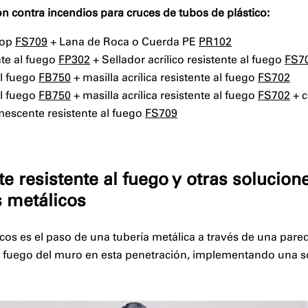
n contra incendios para cruces de tubos de plástico:
top
FS709
+ Lana de Roca o Cuerda PE
PR102
nte al fuego
FP302
+ Sellador acrílico resistente al fuego
FS7
al fuego
FB750
+ masilla acrílica resistente al fuego
FS702
al fuego
FB750
+ masilla acrílica resistente al fuego
FS702
+ c
mescente resistente al fuego
FS709
e resistente al fuego y otras solucione
s metálicos
os es el paso de una tubería metálica a través de una pared
 al fuego del muro en esta penetración, implementando una 