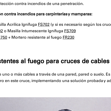
otección contra incendios de una penetración.
ón contra incendios para carpinterías y mamparas:
lla Acrílica Ignífuga
FS702
(y si es necesario según los cru
02
o Masilla Intumescente Ignífuga
FS709
B750
+ Mortero resistente al fuego
FR230
stentes al fuego para cruces de cables
 uno o más cables a través de una pared, pared o suelo. Es 
muro en este cruce, implementando una solución probada y ad