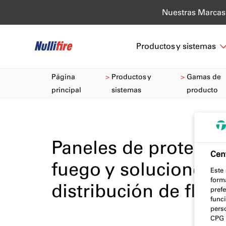
Nuestras Marcas
Productos y sistemas
Página
Productos y
Gamas de
principal
sistemas
producto
Paneles de protecció
Cent
fuego y soluciones 
Este
form
distribución de flui
prefe
func
pers
CPG 