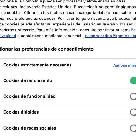
orcione a la Compañía puede ser procesada y almacenada en otras
sdicciones, incluyendo Estados Unidos. Puede elegir no permitir algunos
 de cookies. Clique en los títulos de cada categoría debajo para saber m
iar sus preferencias estándar. Por favor tenga en cuenta que bloquear a
de cookies puede afectar su experiencia de usuario en la web y los servi
podemos ofrecerle. Para más información, consulte por favor nuestra
Pol
rivacidad
o contáctenos mediante este email:
dataprotection@rpminc.c
dos incluyen todas las tuberías (metálicas, plásticas), cables
ionar las preferencias de consentimiento
nductos de aire (ventilación, climatización, tratamiento de aire
ire y electricidad en los edificios.
Cookies estrictamente necesarias
Activas sie
atravesar paredes y suelos. Por lo tanto, es necesario restab
Cookies de rendimiento
s con soluciones de sellado resistentes al fuego, como el pa
al fuego.
Cookies de funcionalidad
contra incendios y otras soluciones p
Cookies dirigidas
to de penetraciones de diferente tipo (o del mismo tipo) 
Cookies de redes sociales
ed o suelo. Por ejemplo, una tolva puede incluir pasos de cab