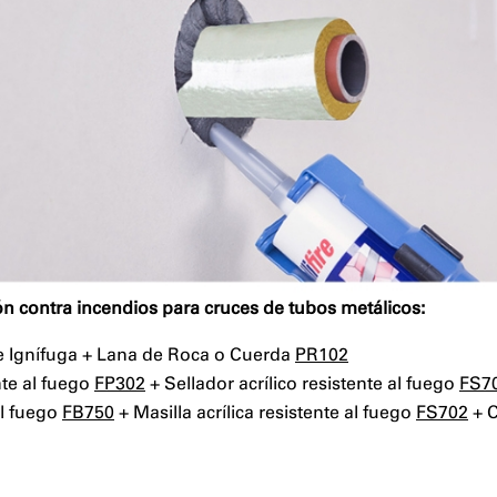
n contra incendios para cruces de tubos metálicos:
e Ignífuga + Lana de Roca o Cuerda
PR102
nte al fuego
FP302
+ Sellador acrílico resistente al fuego
FS7
al fuego
FB750
+ Masilla acrílica resistente al fuego
FS702
+ C