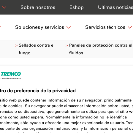
Sobre nosotros
Eshop
Últimas noticia
Soluciones y servicios
Servicios técnicos
Sellados contra el
Paneles de protección contra el
fuego
fluidos
n contra el
ro de preferencia de la privacidad
para redes de
 sitio web puede contener información de su navegador, principalmente
a de cookies. Su navegador puede almacenar información sobre usted, 
dos
rencias o su dispositivo, que generalmente se utiliza para que el sitio 
ione como usted espera. Normalmente la información no le identifica
onalmente, sólo ayuda a ofrecerle una mejor experiencia de usuario. Tr
es parte de una organización multinacional y la información personal q