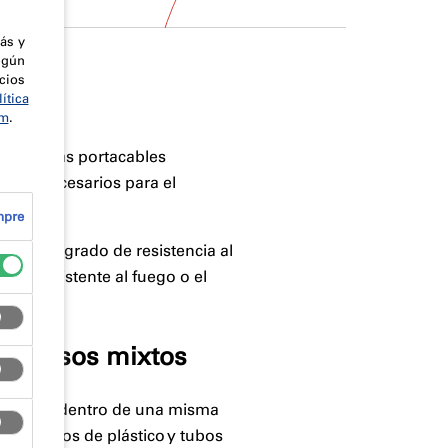
ás y
lgún
cios
ítica
om
.
 y bandejas portacables
, etc.) necesarios para el
mpre
lecer el grado de resistencia al
nel resistente al fuego o el
ara pasos mixtos
agrupadas dentro de una misma
les, tubos de plástico y tubos