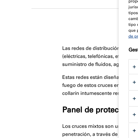
prop
juri
tipos
camb
tipo 
que 
de p
Las redes de distribución de flui
Gest
(eléctricas, telefónicas, etc.), co
suministro de fluidos, agua, gas, a
Estas redes están diseñadas para 
fuego de estos cruces en los muro
collarín intumescente resistente 
Panel de protección 
Los cruces mixtos son un conjun
penetración, a través de una par