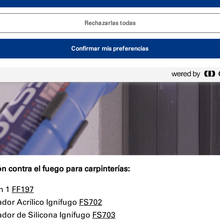
Rechazarlas todas
Confirmar mis preferencias
n contra el fuego para carpinterías:
n 1
FF197
dor Acrílico Ignífugo
FS702
dor de Silicona Ignífugo
FS703