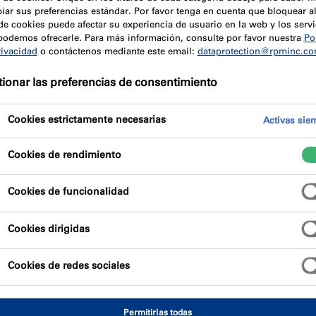
iar sus preferencias estándar. Por favor tenga en cuenta que bloquear a
de cookies puede afectar su experiencia de usuario en la web y los servi
podemos ofrecerle. Para más información, consulte por favor nuestra
Pol
rivacidad
o contáctenos mediante este email:
dataprotection@rpminc.c
ción eficaz entre los sectores interiores de un edificio, es
ionar las preferencias de consentimiento
a resistentes al fuego.
Cookies estrictamente necesarias
Activas sie
fuego de estos sistemas, es imprescindible utilizar soluciones
ladores resistentes al fuego.
Cookies de rendimiento
sistentes al fuego para mamparas y car
Cookies de funcionalidad
 o carpintería ignífuga (de acero o madera), es una junta e
Cookies dirigidas
a continuidad de las prestaciones ignífugas así como la esta
elular, ladrillo, acero y paneles de yeso).
Cookies de redes sociales
Permitirlas todas