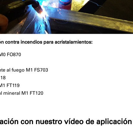
n contra incendios para acristalamientos:
 M0 FO870
ente al fuego M1 FS703
118
M1 FT119
ial mineral M1 FT120
ción con nuestro vídeo de aplicación 