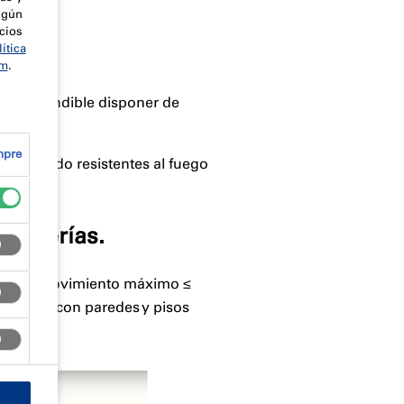
lgún
cios
ítica
om
.
 imprescindible disponer de
mpre
 de sellado resistentes al fuego
pinterías.
stática (movimiento máximo ≤
nqueidad con paredes y pisos