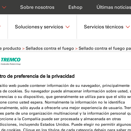
Sobre nosotros
Eshop
Últimas noticia
Soluciones y servicios
Servicios técnicos
e producto
Sellados contra el fuego
Sellado contra el fuego pa
ro de preferencia de la privacidad
ego para
 sitio web puede contener información de su navegador, principalmente
a de cookies. Su navegador puede almacenar información sobre usted, 
rencias o su dispositivo, que generalmente se utiliza para que el sitio 
ione como usted espera. Normalmente la información no le identifica
onalmente, sólo ayuda a ofrecerle una mejor experiencia de usuario. Tr
es parte de una organización multinacional y la información personal q
orcione a la Compañía puede ser procesada y almacenada en otras
sdicciones, incluyendo Estados Unidos. Puede elegir no permitir algunos
 de cookies. Clique en los títulos de cada categoría debajo para saber m