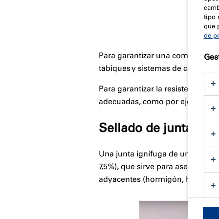
camb
tipo 
que 
de p
Para garantizar una compartimenta
Gest
tabiques y sistemas de carpinterí
Para garantizar la resistencia al 
adecuadas, como por ejemplo sel
Sellado de juntas re
Una junta ignífuga de un tabique
7,5%), que sirve para asegurar l
adyacentes (hormigón, hormigón c