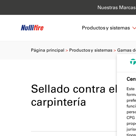
Nuestras Marcas
Productos y sistemas
Página principal
Productos y sistemas
Gamas d
Cent
Sellado contra el fu
Este
form
carpintería
prefe
func
pers
CPG 
prop
juri
tipos