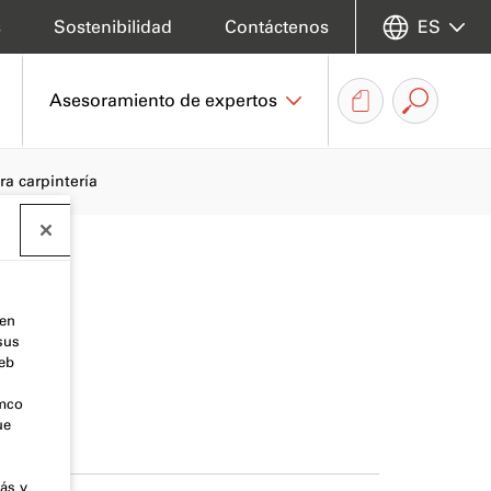
s
Sostenibilidad
Contáctenos
ES
Asesoramiento de expertos
ra carpintería
 en
sus
web
emco
ue
ás y