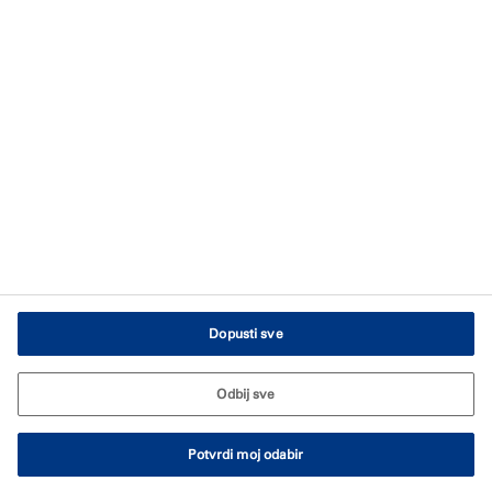
Kontakt obrazac
Impresum
Obavijest o privatnosti
Pravila o kolačićima
Uvjeti korištenja web-mjesta
Postavke za kolačiće
Dopusti sve
Odbij sve
Potvrdi moj odabir
© Tremco CPG 2026