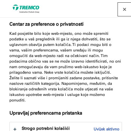
Pronađite distributera
Centar za preference o privatnosti
Kad posjetite bilo koje web-mjesto, ono može spremiti
podatke u vaš preglednik ili ga iz njega dohvatiti, što se
uglavnom obavlja putem kolačića. Ti podaci mogu biti o
vama, vašim preferencama, vašem uređaju ili mogu
omogućiti da web-mjesto radi na očekivani način. Tim
Impresum
podacima obično vas se ne može izravno identificirati, no oni
nam omogućavaju da vam pružimo web-iskustvo koje je
prilagođeno vama. Neke vrste kolačića možete isključiti.
Želite li saznati više i promijeniti zadane postavke, pritisnite
naslove različitih kategorija. Napominjemo, međutim, da
blokiranje određenih vrsta kolačića može utjecati na vaše
iskustvo upotrebe web-mjesta i usluge koje možemo
ponuditi.
Upravljaj preferencama pristanka
Strogo potrebni kolačići
Uvijek aktivno