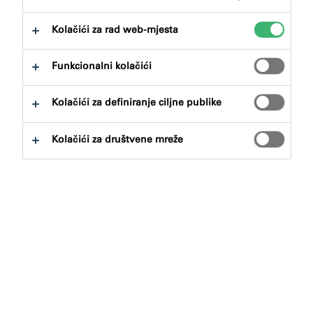
IMPRESUM
Kolačići za rad web-mjesta
Funkcionalni kolačići
Sva prava na prisutnost društva tremco illbruck Group
GmbH na internetu ostaju pridržana. Zabranjeno je
Kolačići za definiranje ciljne publike
neovlašteno kopiranje i korištenje sadržaja i snimaka
društva illbruck Group GmbH na internetu. Sadržaji
Kolačići za društvene mreže
web-stranice društva tremco illbruck Group mogu se
koristiti isključivo za osobne potrebe. Kopiranje,
umnožavanje i izmjene web-stranice društva tremco
illbruck Group GmbH je zabranjeno. tremco illbruck
Group GmbH ne preuzima nikakvu odgovornost za
dostupnost ili pristupačnost, kao ni za način
predstavljanja. tremco illbruck Group GmbH nije
odgovorno za sadržaje povezanih stranica izvan
digitalne prisutnosti društva tremco illbruck Group