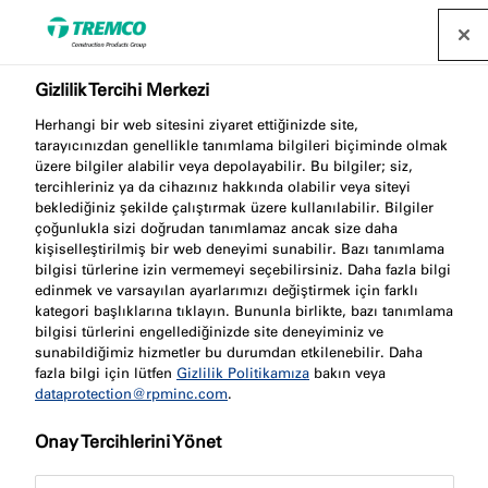
Gizlilik Tercihi Merkezi
Herhangi bir web sitesini ziyaret ettiğinizde site,
tarayıcınızdan genellikle tanımlama bilgileri biçiminde olmak
üzere bilgiler alabilir veya depolayabilir. Bu bilgiler; siz,
tercihleriniz ya da cihazınız hakkında olabilir veya siteyi
beklediğiniz şekilde çalıştırmak üzere kullanılabilir. Bilgiler
Şartname Hizmetleri
çoğunlukla sizi doğrudan tanımlamaz ancak size daha
kişiselleştirilmiş bir web deneyimi sunabilir. Bazı tanımlama
bilgisi türlerine izin vermemeyi seçebilirsiniz. Daha fazla bilgi
edinmek ve varsayılan ayarlarımızı değiştirmek için farklı
kategori başlıklarına tıklayın. Bununla birlikte, bazı tanımlama
bilgisi türlerini engellediğinizde site deneyiminiz ve
sunabildiğimiz hizmetler bu durumdan etkilenebilir. Daha
fazla bilgi için lütfen
Gizlilik Politikamıza
bakın veya
dataprotection@rpminc.com
.
Onay Tercihlerini Yönet