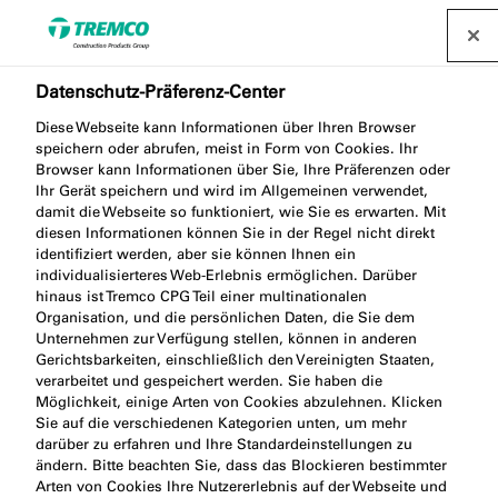
Finden Sie einen Händler
Datenschutz-Präferenz-Center
Sie sind fast am Ziel!
Diese Webseite kann Informationen über Ihren Browser
speichern oder abrufen, meist in Form von Cookies. Ihr
Browser kann Informationen über Sie, Ihre Präferenzen oder
Ihr Gerät speichern und wird im Allgemeinen verwendet,
damit die Webseite so funktioniert, wie Sie es erwarten. Mit
Wir haben Ihnen soeben eine E-Mail geschickt,
diesen Informationen können Sie in der Regel nicht direkt
identifiziert werden, aber sie können Ihnen ein
damit Sie über die neuesten Angebote und
individualisierteres Web-Erlebnis ermöglichen. Darüber
Dienstleistungen informiert werden und Zugang zu
hinaus ist Tremco CPG Teil einer multinationalen
unserer Expertenberatung erhalten.
Organisation, und die persönlichen Daten, die Sie dem
Unternehmen zur Verfügung stellen, können in anderen
Gerichtsbarkeiten, einschließlich den Vereinigten Staaten,
verarbeitet und gespeichert werden. Sie haben die
Möglichkeit, einige Arten von Cookies abzulehnen. Klicken
Sie auf die verschiedenen Kategorien unten, um mehr
darüber zu erfahren und Ihre Standardeinstellungen zu
ändern. Bitte beachten Sie, dass das Blockieren bestimmter
Arten von Cookies Ihre Nutzererlebnis auf der Webseite und