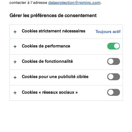
contacter à l'adresse
dataprotection@rpminc.com
.
Étape
1: Accédez à
Gérer les préférences de consentement
votre boîte de réception
Cookies strictement nécessaires
Toujours actif
Allez dans la boîte de réception de
l'adresse e-mail que vous venez d'utiliser pour vous
Cookies de performance
inscrire.
Cookies de fonctionnalité
Étape 2: Ouvrez l'e-mail
de confirmation
Cookies pour une publicité ciblée
Trouvez l'email que nous vous avons
Cookies « réseaux sociaux »
envoyé via l'adresse no-reply@cpg-europe.com.
Étape 3: Cliquez sur le
lien confirmation