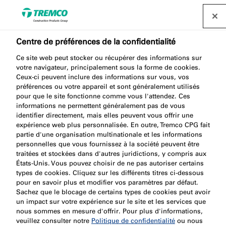
Centre de préférences de la confidentialité
Ce site web peut stocker ou récupérer des informations sur
Vous y êtes presque!
votre navigateur, principalement sous la forme de cookies.
Ceux-ci peuvent inclure des informations sur vous, vos
préférences ou votre appareil et sont généralement utilisés
pour que le site fonctionne comme vous l'attendez. Ces
informations ne permettent généralement pas de vous
Nous venons de vous envoyer un e-mail pour
identifier directement, mais elles peuvent vous offrir une
recevoir des mises à jour sur les dernières offres,
expérience web plus personnalisée. En outre, Tremco CPG fait
partie d'une organisation multinationale et les informations
services et accéder à nos conseils d’experts.
personnelles que vous fournissez à la société peuvent être
traitées et stockées dans d'autres juridictions, y compris aux
États-Unis. Vous pouvez choisir de ne pas autoriser certains
types de cookies. Cliquez sur les différents titres ci-dessous
pour en savoir plus et modifier vos paramètres par défaut.
Sachez que le blocage de certains types de cookies peut avoir
un impact sur votre expérience sur le site et les services que
nous sommes en mesure d'offrir. Pour plus d'informations,
veuillez consulter notre
Politique de confidentialité
ou nous