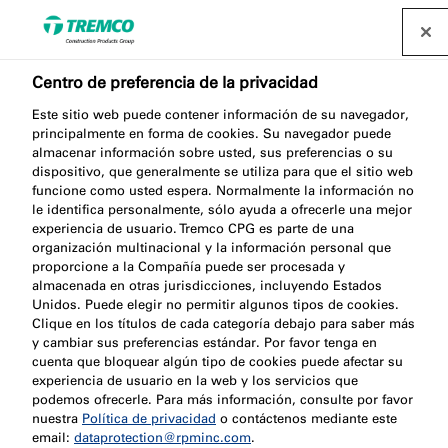
Centro de preferencia de la privacidad
La importancia de la
Este sitio web puede contener información de su navegador,
principalmente en forma de cookies. Su navegador puede
almacenar información sobre usted, sus preferencias o su
protección de las
dispositivo, que generalmente se utiliza para que el sitio web
funcione como usted espera. Normalmente la información no
puertas cortafuegos
le identifica personalmente, sólo ayuda a ofrecerle una mejor
experiencia de usuario. Tremco CPG es parte de una
organización multinacional y la información personal que
proporcione a la Compañía puede ser procesada y
almacenada en otras jurisdicciones, incluyendo Estados
Unidos. Puede elegir no permitir algunos tipos de cookies.
Tremco CPG Iberia / 23 marzo 2023
Clique en los títulos de cada categoría debajo para saber más
y cambiar sus preferencias estándar. Por favor tenga en
cuenta que bloquear algún tipo de cookies puede afectar su
experiencia de usuario en la web y los servicios que
podemos ofrecerle. Para más información, consulte por favor
nuestra
Política de privacidad
o contáctenos mediante este
email:
dataprotection@rpminc.com
.