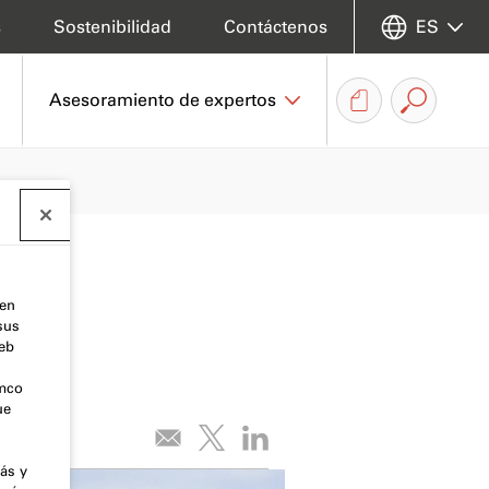
s
Sostenibilidad
Contáctenos
ES
Asesoramiento de expertos
 en
sus
web
emco
ue
ás y