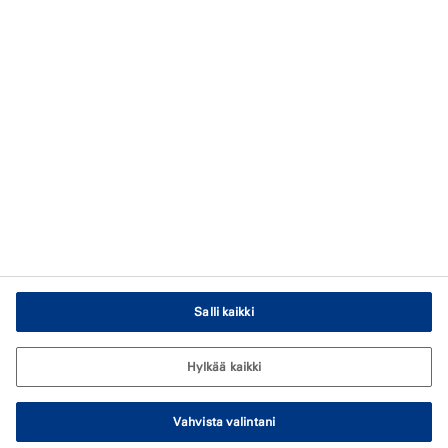
Tilaa uutiskirjeemme
Tietosuojakäytäntö
Verkkosivuston käyttöehdot
Immateriaalioikeudet
Evästekäytäntö
Evästeasetukset
Salli kaikki
Hylkää kaikki
Vahvista valintani