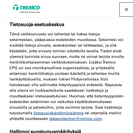
Tietosuoja-asetuskeskus
Tämä verkkosivusto voi tallentaa tai hakea tietoja
selaimestasi, pääasiassa evästeiden muodossa. Selaimesi voi
Passiivisen
sisältää tietoja sinusta, asetuksistasi tai laitteestasi, ja sitä
käytetään, jotta sivusto toimisi odotetulla tavalla. Tiedot eivät
yleensä tunnista sinua suoraan, mutta ne voivat tarjota sinulle
palosuojauksen
henkilökohtaisemman verkkokokemuksen. Lisäksi Tremco
CPG on osa monikansallista organisaatiota, ja yritykselle
perusteet
antamiasi henkilötietoja voidaan käsitellä ja tallentaa muilla
lainkäyttöalueilla, mukaan lukien Yhdysvalloissa. Voit
halutessasi olla sallimatta tietyntyyppisiä evästeitä. Napsauta
alla olevia eri luokkaotsikoita saadaksesi lisätietoja ja
muuttaaksesi oletusasetuksiasi. Huomaa, että tietyntyyppisten
evästeiden estäminen voi vaikuttaa käyttökokemukseesi
sivustolla ja palveluihin, joita voimme tarjota. Saat lisätietoja
tutustumalla
tietosuojakäytännössämme
tai ottamalla meihin
yhteyttä osoitteeseen
dataprotection@rpminc.com
.
Hallinnoi suostumusmäärityksiä