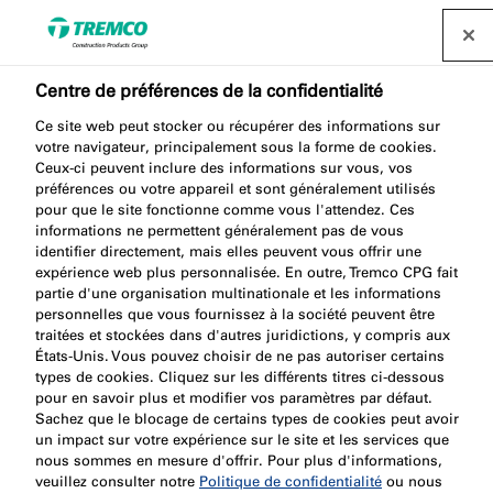
Trouvez un distributeur
Centre de préférences de la confidentialité
Produits
Ce site web peut stocker ou récupérer des informations sur
votre navigateur, principalement sous la forme de cookies.
Ceux-ci peuvent inclure des informations sur vous, vos
préférences ou votre appareil et sont généralement utilisés
pour que le site fonctionne comme vous l'attendez. Ces
Nullifire propose un ensemble complet certifié de
informations ne permettent généralement pas de vous
identifier directement, mais elles peuvent vous offrir une
produits d’étanchéité résistants au feu pour les joints
expérience web plus personnalisée. En outre, Tremco CPG fait
et les pénétrations, ainsi que de revêtements
partie d'une organisation multinationale et les informations
intumescents dans les constructions structurelles.
personnelles que vous fournissez à la société peuvent être
traitées et stockées dans d'autres juridictions, y compris aux
États-Unis. Vous pouvez choisir de ne pas autoriser certains
types de cookies. Cliquez sur les différents titres ci-dessous
pour en savoir plus et modifier vos paramètres par défaut.
Sachez que le blocage de certains types de cookies peut avoir
un impact sur votre expérience sur le site et les services que
nous sommes en mesure d'offrir. Pour plus d'informations,
veuillez consulter notre
Politique de confidentialité
ou nous