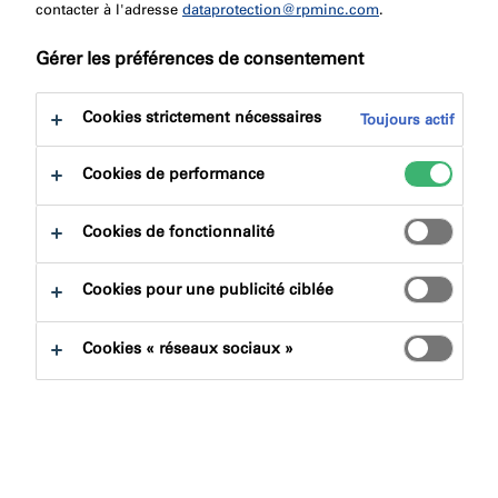
contacter à l'adresse
dataprotection@rpminc.com
.
Sécurité incendie structurelle -
Gérer les préférences de consentement
pour des bâtiments plus sûrs
Cookies strictement nécessaires
Toujours actif
Nullifire propose une solution de sécurité incendie
Cookies de performance
structurelle, également connue sous le nom de
protection passive contre l’incendie (PFP), pour le
Cookies de fonctionnalité
secteur de la construction.
Avec plus de 50 ans d’expérience, nos équipes ont
Cookies pour une publicité ciblée
développé des gammes de produits complètes pour
répondre à toutes les exigences liées à la sécurité
Cookies « réseaux sociaux »
incendie des structures.
Nullifire dispose de ses propres centres de recherche et
développement pour s’assurer que ses produits
répondent aux différentes normes requises dans