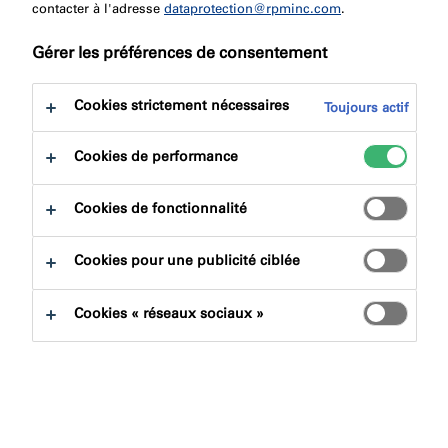
contacter à l'adresse
dataprotection@rpminc.com
.
Gérer les préférences de consentement
Cookies strictement nécessaires
Toujours actif
Cookies de performance
L’équipe de Nullifire participera à l’événement sur la
Cookies de fonctionnalité
sécurité incendie, le plus grand rassemblement de
fournisseurs de sécurité incendie au Royaume-Uni.
Cookies pour une publicité ciblée
L’événement numéro un du Royaume-Uni sur la
sécurité incendie se tiendra au NEC, à Birmingham, du
Cookies « réseaux sociaux »
au
avril
25
27
2023, fournissant une expertise et des
conseils dans un large éventail de domaines liés à la
protection contre les incendies.
Les prescripteurs, les entrepreneurs, les ingénieurs en