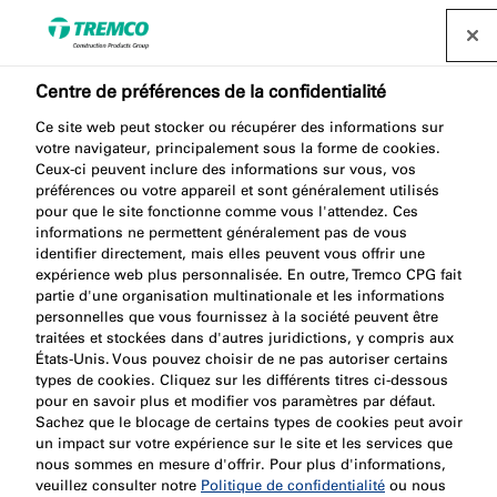
Centre de préférences de la confidentialité
Ne manquez pas le
Ce site web peut stocker ou récupérer des informations sur
lancement de notre
votre navigateur, principalement sous la forme de cookies.
Ceux-ci peuvent inclure des informations sur vous, vos
nouveau produit lors de
préférences ou votre appareil et sont généralement utilisés
pour que le site fonctionne comme vous l'attendez. Ces
informations ne permettent généralement pas de vous
l’événement de sécurité
identifier directement, mais elles peuvent vous offrir une
expérience web plus personnalisée. En outre, Tremco CPG fait
incendie 2023
partie d'une organisation multinationale et les informations
personnelles que vous fournissez à la société peuvent être
traitées et stockées dans d'autres juridictions, y compris aux
États-Unis. Vous pouvez choisir de ne pas autoriser certains
types de cookies. Cliquez sur les différents titres ci-dessous
pour en savoir plus et modifier vos paramètres par défaut.
Patrícia Gabriel / 31 janvier 2023
Sachez que le blocage de certains types de cookies peut avoir
un impact sur votre expérience sur le site et les services que
nous sommes en mesure d'offrir. Pour plus d'informations,
veuillez consulter notre
Politique de confidentialité
ou nous