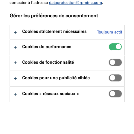
contacter à l'adresse
dataprotection@rpminc.com
.
Gérer les préférences de consentement
Chez illbruck, nous comprenons l’importance de
Cookies strictement nécessaires
Toujours actif
trouver la meilleure solution et la moins risquée qui
dépasse les exigences de votre projet. Remplissez
Cookies de performance
notre formulaire de demande de spécification ci-
dessous et un membre de l’équipe vous contactera.
Cookies de fonctionnalité
Cookies pour une publicité ciblée
Cookies « réseaux sociaux »