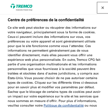
Centre de préférences de la confidentialité
Demande de
Ce site web peut stocker ou récupérer des informations sur
spécification
votre navigateur, principalement sous la forme de cookies.
Ceux-ci peuvent inclure des informations sur vous, vos
préférences ou votre appareil et sont généralement utilisés
pour que le site fonctionne comme vous l'attendez. Ces
informations ne permettent généralement pas de vous
Si vous recherchez de l’aide ou des conseils sur la
identifier directement, mais elles peuvent vous offrir une
expérience web plus personnalisée. En outre, Tremco CPG fait
façon de spécifier les produits illbruck, vous êtes au
partie d'une organisation multinationale et les informations
bon endroit. Notre équipe technique et de
personnelles que vous fournissez à la société peuvent être
spécification est à votre disposition pour vous
traitées et stockées dans d'autres juridictions, y compris aux
États-Unis. Vous pouvez choisir de ne pas autoriser certains
accompagner à chaque étape de votre projet de
types de cookies. Cliquez sur les différents titres ci-dessous
construction.
pour en savoir plus et modifier vos paramètres par défaut.
Sachez que le blocage de certains types de cookies peut avoir
un impact sur votre expérience sur le site et les services que
nous sommes en mesure d'offrir. Pour plus d'informations,
veuillez consulter notre
Politique de confidentialité
ou nous