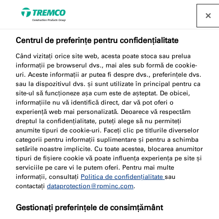
Găsește un distribuitor
Centrul de preferințe pentru confidențialitate
Mortare refractare
Când vizitați orice site web, acesta poate stoca sau prelua
informații pe browserul dvs., mai ales sub formă de cookie-
uri. Aceste informații ar putea fi despre dvs., preferințele dvs.
sau la dispozitivul dvs. și sunt utilizate în principal pentru ca
site-ul să funcționeze așa cum este de așteptat. De obicei,
Mortare rezistente la foc pentru refacerea rezistenței
informațiile nu vă identifică direct, dar vă pot oferi o
experiență web mai personalizată. Deoarece vă respectăm
la foc a pereților și a structurilor de pardoseală în
dreptul la confidențialitate, puteți alege să nu permiteți
locurile în care au fost tăiate deschideri pentru
anumite tipuri de cookie-uri. Faceți clic pe titlurile diverselor
trecerea uneia sau mai multor linii electrice.
categorii pentru informații suplimentare și pentru a schimba
setările noastre implicite. Cu toate acestea, blocarea anumitor
tipuri de fișiere cookie vă poate influența experiența pe site și
serviciile pe care vi le putem oferi. Pentru mai multe
informații, consultați
Politica de confidențialitate
sau
contactați
dataprotection@rpminc.com
.
Gestionați preferințele de consimțământ