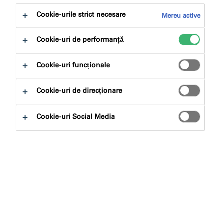
Cookie-urile strict necesare
Mereu active
Descoperiți gama noastră de mortar refractar Nullifire!
Cookie-uri de performanță
Cookie-uri funcționale
Cookie-uri de direcționare
Cookie-uri Social Media
FR230 Intucompound Fire
Mortar
Mortar rezistent la foc Intucompound