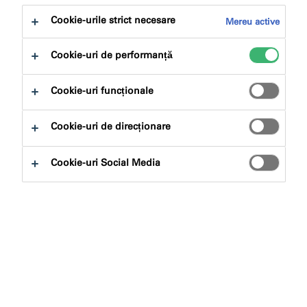
Cookie-urile strict necesare
Mereu active
Cookie-uri de performanță
Cookie-uri funcționale
Cookie-uri de direcționare
Cookie-uri Social Media
Centru de descărcare
Toate fișele tehnice și de securitate,
instrucțiunile, declarațiile de performanță,
certificatele și multe altele sunt disponibile
prin intermediul centrului nostru practic de