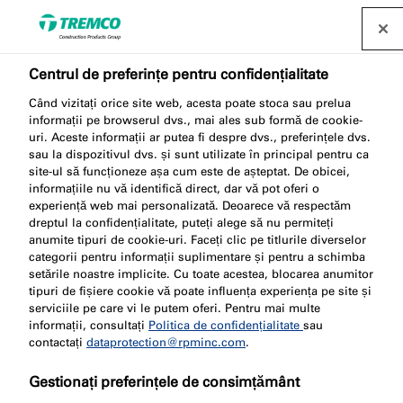
Găsește un distribuitor
Centrul de preferințe pentru confidențialitate
Când vizitați orice site web, acesta poate stoca sau prelua
Informații tehnice
informații pe browserul dvs., mai ales sub formă de cookie-
uri. Aceste informații ar putea fi despre dvs., preferințele dvs.
sau la dispozitivul dvs. și sunt utilizate în principal pentru ca
site-ul să funcționeze așa cum este de așteptat. De obicei,
informațiile nu vă identifică direct, dar vă pot oferi o
Bine ați venit la meniul de informații tehnice Nullifire,
experiență web mai personalizată. Deoarece vă respectăm
unde puteți găsi documente descărcabile și
dreptul la confidențialitate, puteți alege să nu permiteți
anumite tipuri de cookie-uri. Faceți clic pe titlurile diverselor
informații care să vă ajute în activitatea dvs.
categorii pentru informații suplimentare și pentru a schimba
setările noastre implicite. Cu toate acestea, blocarea anumitor
tipuri de fișiere cookie vă poate influența experiența pe site și
serviciile pe care vi le putem oferi. Pentru mai multe
informații, consultați
Politica de confidențialitate
sau
contactați
dataprotection@rpminc.com
.
Gestionați preferințele de consimțământ