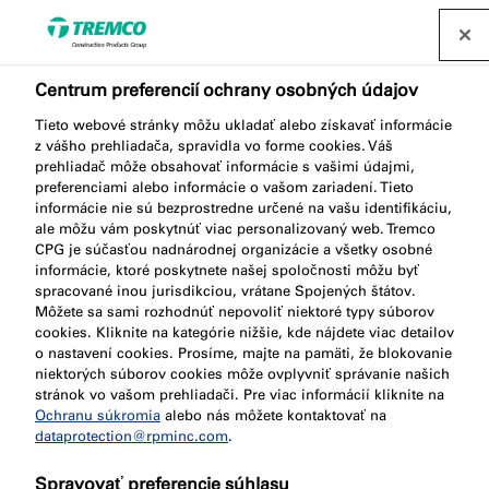
Kontaktujte nás
Centrum preferencií ochrany osobných údajov
Tieto webové stránky môžu ukladať alebo získavať informácie
z vášho prehliadača, spravidla vo forme cookies. Váš
Kontaktný formulár
prehliadač môže obsahovať informácie s vašimi údajmi,
preferenciami alebo informácie o vašom zariadení. Tieto
informácie nie sú bezprostredne určené na vašu identifikáciu,
ale môžu vám poskytnúť viac personalizovaný web. Tremco
CPG je súčasťou nadnárodnej organizácie a všetky osobné
Hľadáte nejaký konkrétny produkt? Potrebujete len
informácie, ktoré poskytnete našej spoločnosti môžu byť
spracované inou jurisdikciou, vrátane Spojených štátov.
radu alebo odbornú konzultáciu? Neváhajte a
Môžete sa sami rozhodnúť nepovoliť niektoré typy súborov
zavolajte nám alebo nám zanechajte správu a my sa
cookies. Kliknite na kategórie nižšie, kde nájdete viac detailov
vám obratom ozveme.
o nastavení cookies. Prosíme, majte na pamäti, že blokovanie
niektorých súborov cookies môže ovplyvniť správanie našich
stránok vo vašom prehliadači. Pre viac informácií kliknite na
Ochranu súkromia
alebo nás môžete kontaktovať na
dataprotection@rpminc.com
.
Spravovať preferencie súhlasu