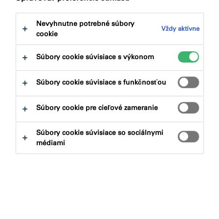
Kde nás nájdete
Nevyhnutne potrebné súbory
Vždy aktívne
cookie
Adresa spoločnosti
Súbory cookie súvisiace s výkonom
Tremco CPG s.r.o. – organizačná zložka
Súbory cookie súvisiace s funkčnosťou
Vieska 536
965 01 Ladomerská Vieska
Súbory cookie pre cieľové zameranie
GPS pozícia: 48°34'22.476"N, 18°51'59.163"E
Súbory cookie súvisiace so sociálnymi
médiami
T. +421 45 6722 460
M. +421 904 545 545
Zákaznícky servis