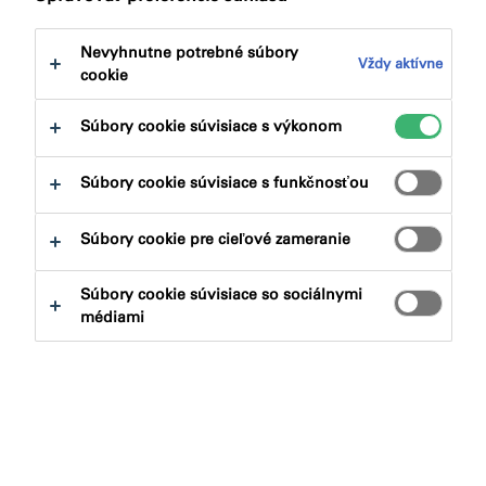
Protipožiarna odolnosť popisuje schopnosť výrobku
Nevyhnutne potrebné súbory
Vždy aktívne
zachovať si pri pôsobení požiaru po určitú dobu svoje
cookie
vlastnosti.
Súbory cookie súvisiace s výkonom
Kritériá výkonnosti pre posúdenie protipožiarnej
odolnosti sú nasledujúce:
Súbory cookie súvisiace s funkčnosťou
Protipožiarny uzáver
Štrukturálna
Súbory cookie pre cieľové zameranie
priechodu vedenia a
protipožiarna ochrana
líniových škár
Súbory cookie súvisiace so sociálnymi
médiami
R
: Nosnosť
E
:
Zatvorenie priestoru
E
:
Zatvorenie priestoru
I
:
Tepelná izolácia
(pri
I
:
Tepelná izolácia
(pri
požiari)
požiari)
Nosnosť R (Résistance)
sa týka stability
jednotlivých stavebných častí aj celej