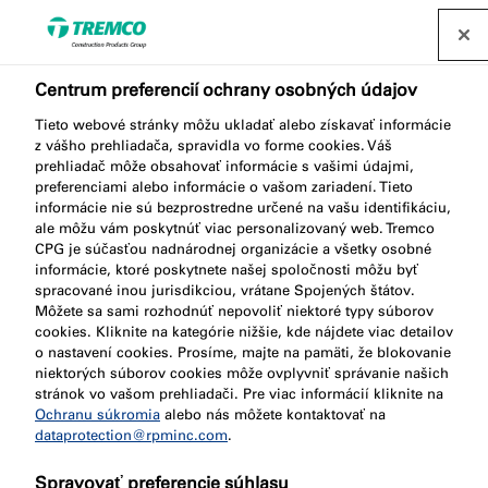
Centrum preferencií ochrany osobných údajov
Tieto webové stránky môžu ukladať alebo získavať informácie
z vášho prehliadača, spravidla vo forme cookies. Váš
prehliadač môže obsahovať informácie s vašimi údajmi,
Čo znamená
preferenciami alebo informácie o vašom zariadení. Tieto
informácie nie sú bezprostredne určené na vašu identifikáciu,
ale môžu vám poskytnúť viac personalizovaný web. Tremco
protipožiarna odolnosť?
CPG je súčasťou nadnárodnej organizácie a všetky osobné
informácie, ktoré poskytnete našej spoločnosti môžu byť
spracované inou jurisdikciou, vrátane Spojených štátov.
Môžete sa sami rozhodnúť nepovoliť niektoré typy súborov
cookies. Kliknite na kategórie nižšie, kde nájdete viac detailov
o nastavení cookies. Prosíme, majte na pamäti, že blokovanie
niektorých súborov cookies môže ovplyvniť správanie našich
stránok vo vašom prehliadači. Pre viac informácií kliknite na
Ochranu súkromia
alebo nás môžete kontaktovať na
dataprotection@rpminc.com
.
Spravovať preferencie súhlasu