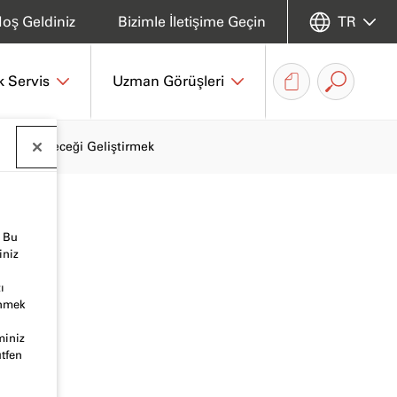
oş Geldiniz
Bizimle İletişime Geçin
TR
k Servis
Uzman Görüşleri
larla Geleceği Geliştirmek
. Bu
iniz
ı
inmek
miniz
ütfen