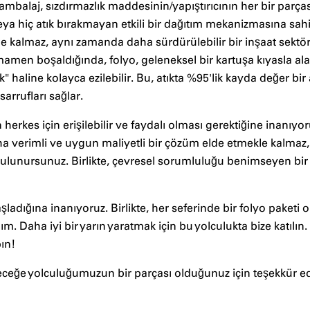
mbalaj, sızdırmazlık maddesinin/yapıştırıcının her bir parça
eya hiç atık bırakmayan etkili bir dağıtım mekanizmasına sahipt
le kalmaz, aynı zamanda daha sürdürülebilir bir inşaat sekt
amen boşaldığında, folyo, geleneksel bir kartuşa kıyasla al
haline kolayca ezilebilir. Bu, atıkta %95'lik kayda değer bir
arrufları sağlar.
herkes için erişilebilir ve faydalı olması gerektiğine inanıyo
ha verimli ve uygun maliyetli bir çözüm elde etmekle kalmaz,
ulunursunuz. Birlikte, çevresel sorumluluğu benimseyen bir
şladığına inanıyoruz. Birlikte, her seferinde bir folyo paketi
. Daha iyi bir yarın yaratmak için bu yolculukta bize katılın.
ın!
eceğe yolculuğumuzun bir parçası olduğunuz için teşekkür ed