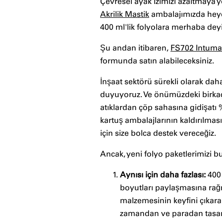
Çevresel ayak izimizi azaltmaya 
Akrilik Mastik
ambalajımızda heye
400 ml'lik folyolara merhaba dey
Şu andan itibaren,
FS702 Intumast
formunda satın alabileceksiniz.
İnşaat sektörü sürekli olarak da
duyuyoruz. Ve önümüzdeki birkaç yıl
atıklardan çöp sahasına gidişatı %
kartuş ambalajlarının kaldırılma
için size bolca destek vereceğiz.
Ancak, yeni folyo paketlerimizi 
Aynısı için daha fazlası:
400 
boyutları paylaşmasına rağm
malzemesinin keyfini çıkara
zamandan ve paradan tasarr