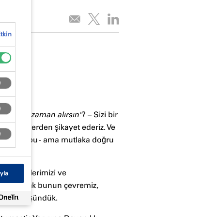
tkin
şeyi her zaman alırsın"
? – Sizi bir
lan şeylerden şikayet ederiz. Ve
ğumuz şey bu - ama mutlaka doğru
k malzemelerimizi ve
yla
man yaparsak bunun çevremiz,
acağını düşündük.