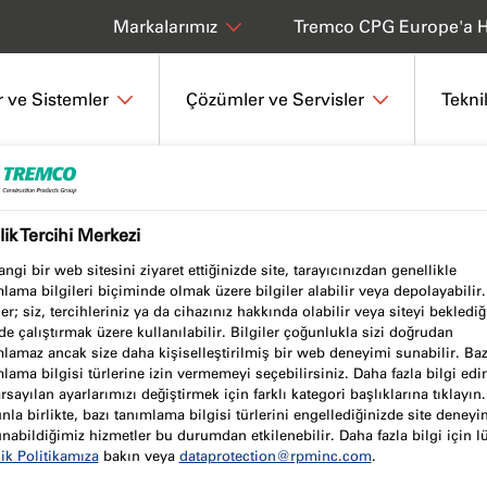
Tremco CPG Europe'a H
Markalarımız
 ve Sistemler
Çözümler ve Servisler
Tekni
Haberler
Yeni Sürdürülebilir Ambalajımızla Tanışın: Folyo Ambalaj
ilik Tercihi Merkezi
ngi bir web sitesini ziyaret ettiğinizde site, tarayıcınızdan genellikle
lama bilgileri biçiminde olmak üzere bilgiler alabilir veya depolayabilir
bilir Ambalajımızla
ler; siz, tercihleriniz ya da cihazınız hakkında olabilir veya siteyi beklediğ
de çalıştırmak üzere kullanılabilir. Bilgiler çoğunlukla sizi doğrudan
 Ambalajlarla
lamaz ancak size daha kişiselleştirilmiş bir web deneyimi sunabilir. Baz
lama bilgisi türlerine izin vermemeyi seçebilirsiniz. Daha fazla bilgi ed
rsayılan ayarlarımızı değiştirmek için farklı kategori başlıklarına tıklayın.
tirmek
la birlikte, bazı tanımlama bilgisi türlerini engellediğinizde site deneyi
nabildiğimiz hizmetler bu durumdan etkilenebilir. Daha fazla bilgi için l
lik Politikamıza
bakın veya
dataprotection@rpminc.com
.