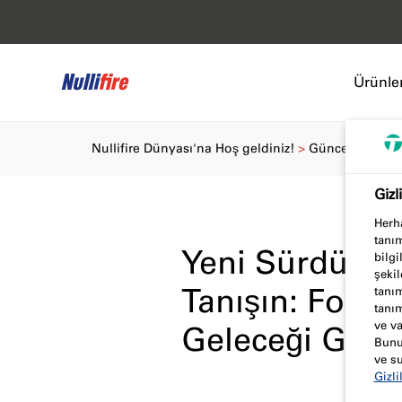
Ürünler
Nullifire Dünyası'na Hoş geldiniz!
Güncel Kalın
Gizl
Herha
tanım
Yeni Sürdürüle
bilgi
şekil
Tanışın: Folyo
tanım
tanım
ve va
Geleceği Geliş
Bunun
ve su
Gizli