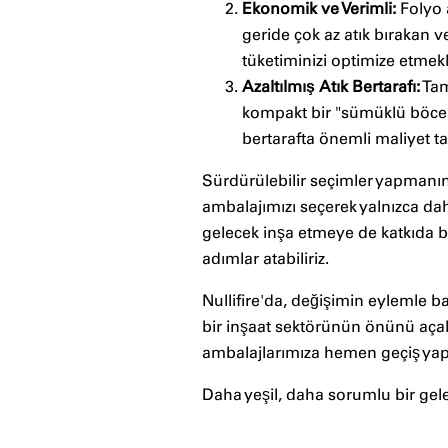
Ekonomik ve Verimli:
Folyo a
geride çok az atık bırakan v
tüketiminizi optimize etmek
Azaltılmış Atık Bertarafı:
Tam
kompakt bir "sümüklü böcek" 
bertarafta önemli maliyet tas
Sürdürülebilir seçimler yapmanın 
ambalajımızı seçerek yalnızca da
gelecek inşa etmeye de katkıda b
adımlar atabiliriz.
Nullifire'da, değişimin eylemle ba
bir inşaat sektörünün önünü açalım
ambalajlarımıza hemen geçiş yap
Daha yeşil, daha sorumlu bir gel