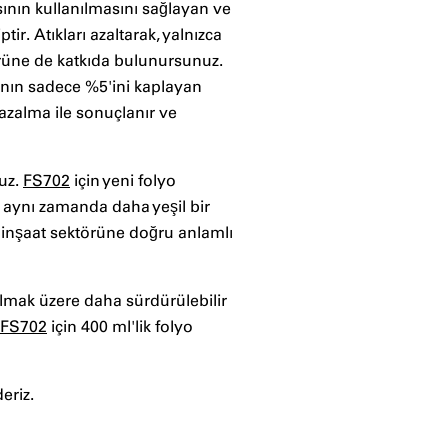
sının kullanılmasını sağlayan ve
ir. Atıkları azaltarak, yalnızca
örüne de katkıda bulunursunuz.
anın sadece %5'ini kaplayan
 azalma ile sonuçlanır ve
ruz.
FS702
için yeni folyo
 aynı zamanda daha yeşil bir
 inşaat sektörüne doğru anlamlı
 olmak üzere daha sürdürülebilir
FS702
için 400 ml'lik folyo
eriz.