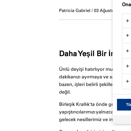
Onay
Patrícia Gabriel / 03 Ağustos 2023
Daha Yeşil Bir İnşaa
Ünlü deyişi hatırlıyor musunuz,
"
dakikanızı ayırmaya ve sadece bu
bazen, işleri belirli şekillerde
değil.
Birleşik Krallık'ta önde gelen bir
Tü
yapıştırıcılarımızı yalnızca kart
gelecek nesillerimiz ve inşaat se