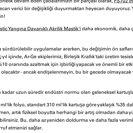
yönelik devam eden çabalarımızın bir parçası olarak,
FS702 In
can verici bir değişikliği duyurmaktan heyecan duyuyoruz
in!
ic Yangına Dayanıklı Akrilik Mastik'i
daha ekonomik, daha ç
ha sürdürülebilir uygulamalar ararken, bu değişimin ön safla
 içinde, Ar-Ge ekiplerimiz, Birleşik Krallık'taki üretim tesisle
10 oranında azaltmak için işbirliği yapacak ve önemli bir etki 
sı olacaktır - ancak endişelenmeyin, bu bir gecede olmayacak
bu kadar uzun süredir endüstri normu olan geleneksel kartuşl
ml'lik folyo, standart 310 ml'lik kartuşa göre yaklaşık %35 da
en, artık fiziksel boyutta herhangi bir artış olmadan daha yü
bilirsiniz. Bu, daha az yeniden doldurma ve daha fazla veriml
uf etmenizi sağlar.