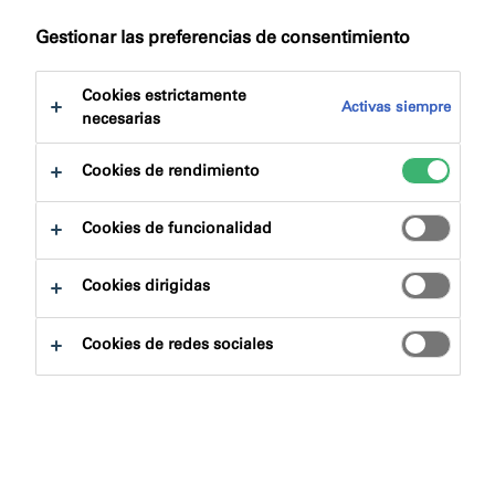
Gestionar las preferencias de consentimiento
Cookies estrictamente
Activas siempre
necesarias
Cookies de rendimiento
Cookies de funcionalidad
Descripción general del
Cookies dirigidas
proyecto
Cookies de redes sociales
Ubicación:
Sheffield, Reino Unido
Contratista:
Construcción en North Midland
Productos:
FB750
,
FS702
, SC801 y
SC802
2
Área: