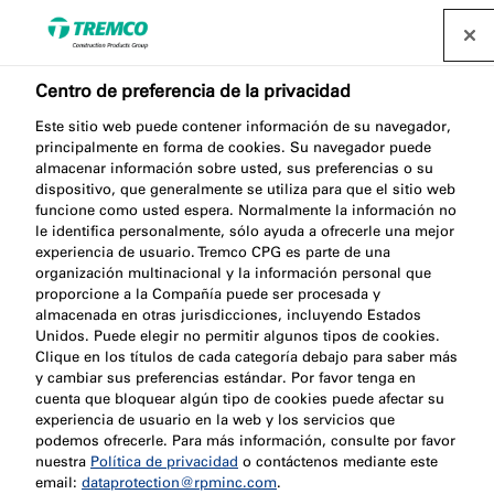
Centro de preferencia de la privacidad
Alojamiento para
Este sitio web puede contener información de su navegador,
principalmente en forma de cookies. Su navegador puede
almacenar información sobre usted, sus preferencias o su
estudiantes en Denby
dispositivo, que generalmente se utiliza para que el sitio web
funcione como usted espera. Normalmente la información no
Street, Reino Unido
le identifica personalmente, sólo ayuda a ofrecerle una mejor
experiencia de usuario. Tremco CPG es parte de una
organización multinacional y la información personal que
proporcione a la Compañía puede ser procesada y
almacenada en otras jurisdicciones, incluyendo Estados
Unidos. Puede elegir no permitir algunos tipos de cookies.
Tremco CPG Iberia / 05 septiembre 2022
Clique en los títulos de cada categoría debajo para saber más
y cambiar sus preferencias estándar. Por favor tenga en
cuenta que bloquear algún tipo de cookies puede afectar su
experiencia de usuario en la web y los servicios que
podemos ofrecerle. Para más información, consulte por favor
nuestra
Política de privacidad
o contáctenos mediante este
email:
dataprotection@rpminc.com
.