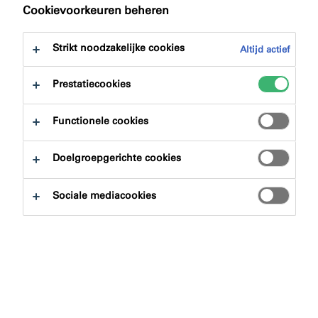
Cookievoorkeuren beheren
Strikt noodzakelijke cookies
Altijd actief
Prestatiecookies
Functionele cookies
Het project
Doelgroepgerichte cookies
North Midland Construction verzorgde in augustus
2018 de passieve brandbeveiliging voor de Denby
Sociale mediacookies
Street Student accommodatie van ontwikkelaar Victoria
Hall Management Limited (VHML). In deze
accommodatie kunnen 535 studenten worden
gehuisvest.
Locatie:
Sheffield, VK