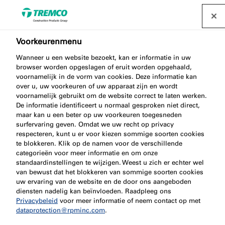
Voorkeurenmenu
Passieve
Wanneer u een website bezoekt, kan er informatie in uw
brandbeveiliging voor
browser worden opgeslagen of eruit worden opgehaald,
voornamelijk in de vorm van cookies. Deze informatie kan
over u, uw voorkeuren of uw apparaat zijn en wordt
studentenwoningen
voornamelijk gebruikt om de website correct te laten werken.
De informatie identificeert u normaal gesproken niet direct,
Denby Street
maar kan u een beter op uw voorkeuren toegesneden
surfervaring geven. Omdat we uw recht op privacy
respecteren, kunt u er voor kiezen sommige soorten cookies
te blokkeren. Klik op de namen voor de verschillende
categorieën voor meer informatie en om onze
standaardinstellingen te wijzigen. Weest u zich er echter wel
Nullifire / 05 september 2022
van bewust dat het blokkeren van sommige soorten cookies
uw ervaring van de website en de door ons aangeboden
diensten nadelig kan beïnvloeden. Raadpleeg ons
Privacybeleid
voor meer informatie of neem contact op met
dataprotection@rpminc.com
.