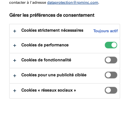
contacter à l'adresse
dataprotection@rpminc.com
.
Exigences relatives aux
Gérer les préférences de consentement
compartiments coupe-feu
Cookies strictement nécessaires
Toujours actif
L’un des fondements de la protection passive contre
Cookies de performance
l’incendie est le compartimentage. La
compartimentation est la division d’un bâtiment en plus
Cookies de fonctionnalité
petits morceaux : les compartiments coupe-feu. Le feu
ne doit pas quitter le compartiment coupe-feu et se
propager davantage dans le délai spécifié. Un
Cookies pour une publicité ciblée
compartiment est bordé de sols et de murs.
Cookies « réseaux sociaux »
Comment compartimenter un
bâtiment ?
Les murs et les sols des différents compartiments