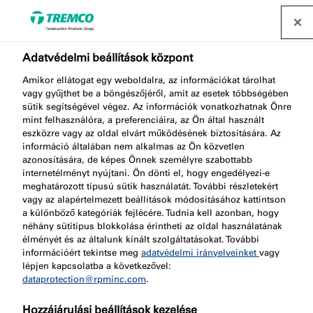
Forgalmazó keresése
Adatvédelmi beállítások központ
Amikor ellátogat egy weboldalra, az információkat tárolhat
vagy gyűjthet be a böngészőjéről, amit az esetek többségében
sütik segítségével végez. Az információk vonatkozhatnak Önre
FS704 Tűzálló hibrid
mint felhasználóra, a preferenciáira, az Ön által használt
eszközre vagy az oldal elvárt működésének biztosítására. Az
információ általában nem alkalmas az Ön közvetlen
tömítőanyag
azonosítására, de képes Önnek személyre szabottabb
internetélményt nyújtani. Ön dönti el, hogy engedélyezi-e
meghatározott típusú sütik használatát. További részletekért
vagy az alapértelmezett beállítások módosításához kattintson
a különböző kategóriák fejlécére. Tudnia kell azonban, hogy
néhány sütitípus blokkolása érintheti az oldal használatának
élményét és az általunk kínált szolgáltatásokat. További
információért tekintse meg
adatvédelmi irányelveinket
vagy
lépjen kapcsolatba a következővel:
dataprotection@rpminc.com
.
Körülbelül
A termék előnyei
Ugrás a
Hozzájárulási beállítások kezelése