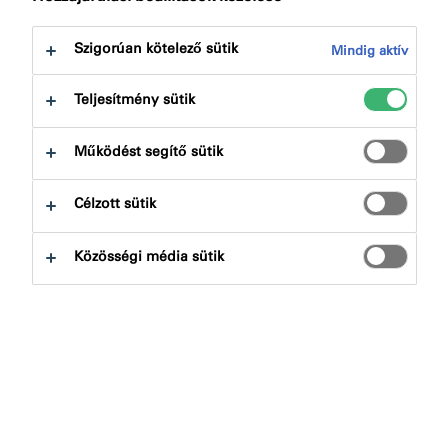
következőre:
Minősítések
Letöltések
Szigorúan kötelező sütik
Mindig aktív
Teljesítmény sütik
Működést segítő sütik
Termékkereső
Célzott sütik
Terméktípusok
Közösségi média sütik
Kiválaszt
0
Alkalmazások
Kiválaszt
0