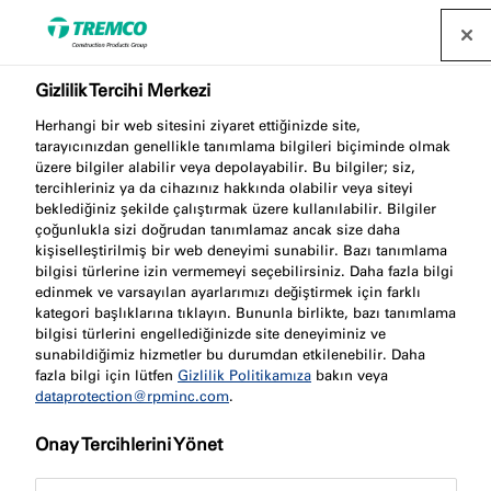
Gizlilik Tercihi Merkezi
Yeni Teknik Çizim
Herhangi bir web sitesini ziyaret ettiğinizde site,
Detaylarımızla Yangın
tarayıcınızdan genellikle tanımlama bilgileri biçiminde olmak
üzere bilgiler alabilir veya depolayabilir. Bu bilgiler; siz,
tercihleriniz ya da cihazınız hakkında olabilir veya siteyi
Durdurma Hassasiyetini
beklediğiniz şekilde çalıştırmak üzere kullanılabilir. Bilgiler
çoğunlukla sizi doğrudan tanımlamaz ancak size daha
ve Kolaylığını Artırın!
kişiselleştirilmiş bir web deneyimi sunabilir. Bazı tanımlama
bilgisi türlerine izin vermemeyi seçebilirsiniz. Daha fazla bilgi
edinmek ve varsayılan ayarlarımızı değiştirmek için farklı
kategori başlıklarına tıklayın. Bununla birlikte, bazı tanımlama
bilgisi türlerini engellediğinizde site deneyiminiz ve
sunabildiğimiz hizmetler bu durumdan etkilenebilir. Daha
Patrícia Gabriel / 16 Ağustos 2023
fazla bilgi için lütfen
Gizlilik Politikamıza
bakın veya
dataprotection@rpminc.com
.
Onay Tercihlerini Yönet