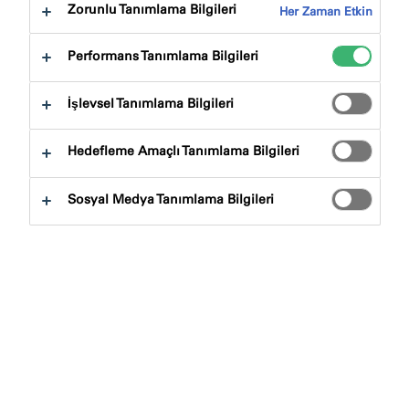
Zorunlu Tanımlama Bilgileri
Her Zaman Etkin
Performans Tanımlama Bilgileri
İşlevsel Tanımlama Bilgileri
EPD nedir?
Hedefleme Amaçlı Tanımlama Bilgileri
Çevresel Ürün Beyanları (EPD'ler), ürünlerin çevresel
etkilerini ana hatlarıyla belirtmek için kullanılan üçüncü
Sosyal Medya Tanımlama Bilgileri
taraflarca doğrulanmış ve kayıtlı belgelerdir. EPD'ler
oluşturmak gönüllü bir faaliyettir ve bir ürünün tüm
yaşam döngüsünü kapsayabilir.
Bir EPD, Yaşam Döngüsü Değerlendirmesi (LCA) yoluyla
elde edilen verilere dayalı olarak üretilir. Bir LCA, EN
15804 (inşaat ürünleri için EPD'lerin üretilmesi için
Avrupa Standardı), ISO 14025 ve diğer ilgili uluslararası
standartlara uygun olarak hakemli bir Ürün Kategorisi