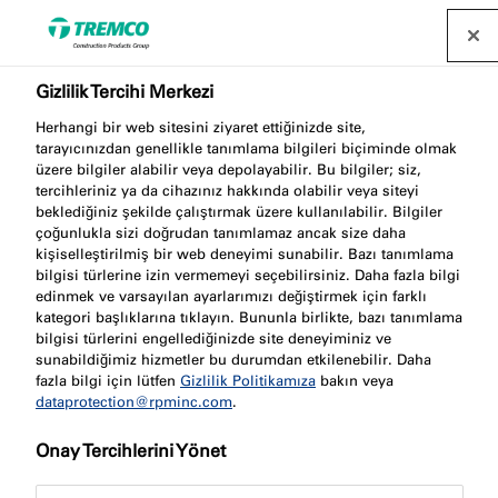
Gizlilik Tercihi Merkezi
Çevresel Ürün Beyanı
Herhangi bir web sitesini ziyaret ettiğinizde site,
tarayıcınızdan genellikle tanımlama bilgileri biçiminde olmak
üzere bilgiler alabilir veya depolayabilir. Bu bilgiler; siz,
tercihleriniz ya da cihazınız hakkında olabilir veya siteyi
Tremco CPG Europe'un ürün markaları, FEICA ile
beklediğiniz şekilde çalıştırmak üzere kullanılabilir. Bilgiler
işbirliği içinde Çevresel Ürün Beyanları (EPD'ler)
çoğunlukla sizi doğrudan tanımlamaz ancak size daha
kişiselleştirilmiş bir web deneyimi sunabilir. Bazı tanımlama
geliştirmektedir. Çatı kaplamadan döşemeye,
bilgisi türlerine izin vermemeyi seçebilirsiniz. Daha fazla bilgi
pencerelerden duvarlara kadar tüm inşaat
edinmek ve varsayılan ayarlarımızı değiştirmek için farklı
pazarlarımızı kapsayan EPD'ler, ürünlerin yaşam
kategori başlıklarına tıklayın. Bununla birlikte, bazı tanımlama
bilgisi türlerini engellediğinizde site deneyiminiz ve
döngüleri boyunca çevresel etkilerini ana hatlarıyla
sunabildiğimiz hizmetler bu durumdan etkilenebilir. Daha
belirtmek için kullanılır. Bu indirilebilir EPD'ler, yeşil
fazla bilgi için lütfen
Gizlilik Politikamıza
bakın veya
kamu alımları (GPP) ve ürünlerin ve kullanıldıkları
dataprotection@rpminc.com
.
projelerin sürdürülebilirlik değerlendirmesi dahil
Onay Tercihlerini Yönet
olmak üzere birçok farklı uygulama için kullanılabilir.