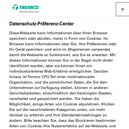
Finden Sie einen Händler
Datenschutz-Präferenz-Center
Diese Webseite kann Informationen über Ihren Browser
FS709 Brandschutz-
speichern oder abrufen, meist in Form von Cookies. Ihr
Browser kann Informationen über Sie, Ihre Präferenzen oder
Graphit
Ihr Gerät speichern und wird im Allgemeinen verwendet,
damit die Webseite so funktioniert, wie Sie es erwarten. Mit
diesen Informationen können Sie in der Regel nicht direkt
identifiziert werden, aber sie können Ihnen ein
individualisierteres Web-Erlebnis ermöglichen. Darüber
HP Intumescent Sealant
hinaus ist Tremco CPG Teil einer multinationalen
Organisation, und die persönlichen Daten, die Sie dem
Unternehmen zur Verfügung stellen, können in anderen
Gerichtsbarkeiten, einschließlich den Vereinigten Staaten,
verarbeitet und gespeichert werden. Sie haben die
Möglichkeit, einige Arten von Cookies abzulehnen. Klicken
Sie auf die verschiedenen Kategorien unten, um mehr
darüber zu erfahren und Ihre Standardeinstellungen zu
ändern. Bitte beachten Sie, dass das Blockieren bestimmter
Produktbeschreibung
Produktvorteile
Weiter
Arten von Cookies Ihre Nutzererlebnis auf der Webseite und