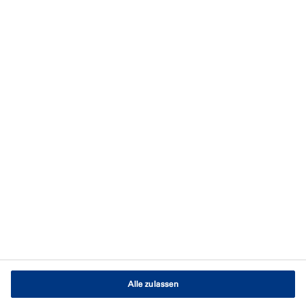
Bleiben Sie auf dem Laufenden
Newsletter abonnieren
Datenschutzerklärung
Nutzungsbedingungen
Impressum
AGB
Cookie-Einstellungen
Alle zulassen