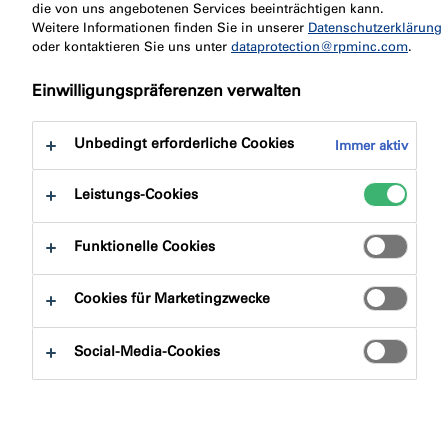
zu:
die von uns angebotenen Services beeinträchtigen kann.
Zertifizierungen
Downloads
Weitere Informationen finden Sie in unserer
Datenschutzerklärung
oder kontaktieren Sie uns unter
dataprotection@rpminc.com
.
Einwilligungspräferenzen verwalten
Unbedingt erforderliche Cookies
Immer aktiv
Produktfinder
Leistungs-Cookies
Produktgruppe
Funktionelle Cookies
Auswählen
0
Cookies für Marketingzwecke
Anwendungsbereich
Social-Media-Cookies
Auswählen
0