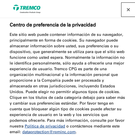
Centro de preferencia de la privacidad
FS709 HP
Este sitio web puede contener información de su navegador,
principalmente en forma de cookies. Su navegador puede
INTUMESCENT
almacenar información sobre usted, sus preferencias o su
dispositivo, que generalmente se utiliza para que el sitio web
SEALANT
funcione como usted espera. Normalmente la información no
le identifica personalmente, sólo ayuda a ofrecerle una mejor
experiencia de usuario. Tremco CPG es parte de una
organización multinacional y la información personal que
proporcione a la Compañía puede ser procesada y
Sellador intumescente resistente al fuego
almacenada en otras jurisdicciones, incluyendo Estados
Unidos. Puede elegir no permitir algunos tipos de cookies.
Clique en los títulos de cada categoría debajo para saber más
y cambiar sus preferencias estándar. Por favor tenga en
cuenta que bloquear algún tipo de cookies puede afectar su
experiencia de usuario en la web y los servicios que
podemos ofrecerle. Para más información, consulte por favor
nuestra
Política de privacidad
o contáctenos mediante este
Acerca de
Video
email:
dataprotection@rpminc.com
.