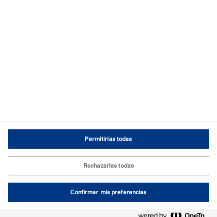
Términos de uso
Aviso legal
Condiciones generales de venta
Política de cookies
Configuración de cookies
Permitirlas todas
Rechazarlas todas
Confirmar mis preferencias
© Tremco CPG 2026