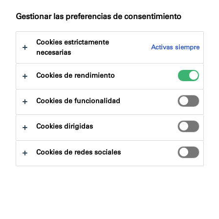
Saltar
Beneficios del producto
a:
Gestionar las preferencias de consentimiento
Certificaciones
Descargas
Cookies estrictamente
Activas siempre
necesarias
Cookies de rendimiento
Buscador de productos
Cookies de funcionalidad
Cookies dirigidas
Familias de productos
Cookies de redes sociales
Escoger
0
Áreas de aplicación
Escoger
0