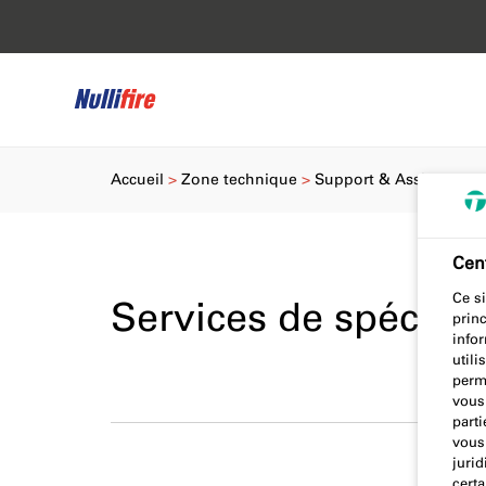
Accueil
Zone technique
Support & Assistance 
Cent
Ce si
Services de spécific
prin
info
utili
perm
vous
parti
vous 
jurid
certa