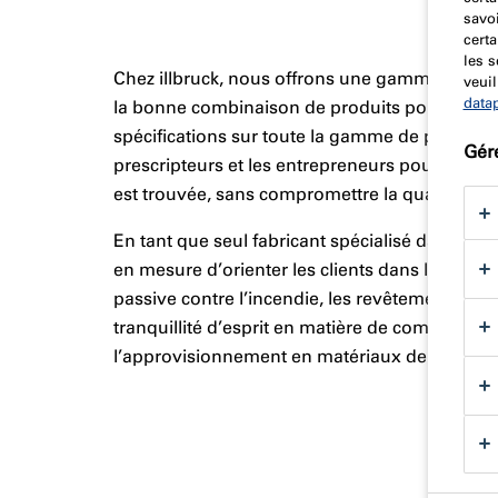
savoi
certa
les 
Chez illbruck, nous offrons une gamme de servi
veuil
data
la bonne combinaison de produits pour les proj
spécifications sur toute la gamme de produits, n
Gér
prescripteurs et les entrepreneurs pour s’assur
est trouvée, sans compromettre la qualité ou la
En tant que seul fabricant spécialisé dans l’
en mesure d’orienter les clients dans la bonne
passive contre l’incendie, les revêtements de s
tranquillité d’esprit en matière de compatibil
l’approvisionnement en matériaux de construc