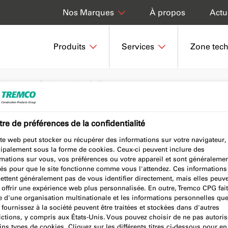
À propos
Actu
Nos Marques
Produits
Services
Zone tec
technique
Services de spécification
re de préférences de la confidentialité
te web peut stocker ou récupérer des informations sur votre navigateur,
ation
cipalement sous la forme de cookies. Ceux-ci peuvent inclure des
rmations sur vous, vos préférences ou votre appareil et sont généraleme
sés pour que le site fonctionne comme vous l'attendez. Ces informations
ettent généralement pas de vous identifier directement, mais elles peuv
 offrir une expérience web plus personnalisée. En outre, Tremco CPG fait
e d'une organisation multinationale et les informations personnelles qu
fournissez à la société peuvent être traitées et stockées dans d'autres
ictions, y compris aux États-Unis. Vous pouvez choisir de ne pas autoris
ins types de cookies. Cliquez sur les différents titres ci-dessous pour en