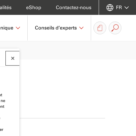
alités
eShop
Contactez-nous
FR
hnique
Conseils d’experts
nt
 ne
ent
e
er