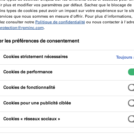
r plus et modifier vos paramètres par défaut. Sachez que le blocage de
ins types de cookies peut avoir un impact sur votre expérience sur le sit
services que nous sommes en mesure d'offrir. Pour plus d'informations,
ces pour aider les architectes et les prescripteurs à obtenir
lez consulter notre
Politique de confidentialité
ou nous contacter à l'adr
protection@rpminc.com
.
ets à venir. Offrant un soutien technique et des
otre équipe travaillera avec les clients, les architectes, les
er les préférences de consentement
er que la solution la meilleure possible et la plus rentable
 sécurité.
Cookies strictement nécessaires
Toujours a
enveloppe complète du bâtiment, notre équipe est également
Cookies de performance
 direction pour les systèmes EWI et de rendu, la protection
ol et les solutions d’étanchéité. Donner aux clients la
Cookies de fonctionnalité
ité des systèmes et une source unique pour
tion.
Cookies pour une publicité ciblée
Cookies « réseaux sociaux »