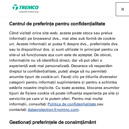
Găsește un distribuitor
Centrul de preferințe pentru confidențialitate
Birourile noastre sunt în
Când vizitați orice site web, acesta poate stoca sau prelua
toată Europa
informații pe browserul dvs., mai ales sub formă de cookie-
uri. Aceste informații ar putea fi despre dvs., preferințele dvs.
sau la dispozitivul dvs. și sunt utilizate în principal pentru ca
site-ul să funcționeze așa cum este de așteptat. De obicei,
informațiile nu vă identifică direct, dar vă pot oferi o
Suntem prezenți în multe orașe din Europa -
experiență web mai personalizată. Deoarece vă respectăm
dreptul la confidențialitate, puteți alege să nu permiteți
contactați birourile noastre locale!
anumite tipuri de cookie-uri. Faceți clic pe titlurile diverselor
categorii pentru informații suplimentare și pentru a schimba
setările noastre implicite. Cu toate acestea, blocarea anumitor
tipuri de fișiere cookie vă poate influența experiența pe site și
serviciile pe care vi le putem oferi. Pentru mai multe
informații, consultați
Politica de confidențialitate
sau
contactați
Formular
dataprotection@rpminc.com
Birourile noastre
.
de
sunt în toată
Gestionați preferințele de consimțământ
contact
Europa