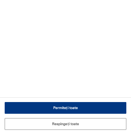
Protecție pasivă împotriva incendiilor
Informații tehnice
Centru de descărcare
Formular de contact
Imprima
Notificare privind confidențialitatea
Condiții de utilizare a site-ului web
Setări cookie-uri
Permiteți toate
Respingeți toate