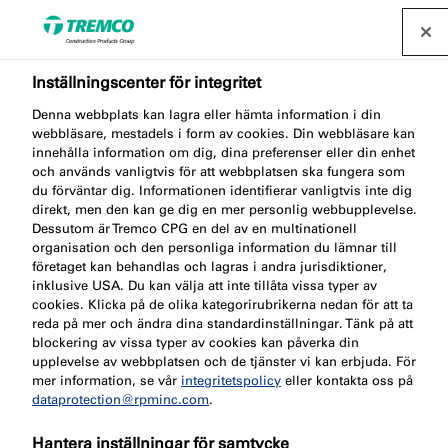
Inställningscenter för integritet
Kontor och lager
Denna webbplats kan lagra eller hämta information i din
webbläsare, mestadels i form av cookies. Din webbläsare kan
innehålla information om dig, dina preferenser eller din enhet
och används vanligtvis för att webbplatsen ska fungera som
Vi är verksamma på en rad orter inom hela Europa.
du förväntar dig. Informationen identifierar vanligtvis inte dig
Ta reda på mer genom att titta i kontaktlistan nedan.
direkt, men den kan ge dig en mer personlig webbupplevelse.
Dessutom är Tremco CPG en del av en multinationell
organisation och den personliga information du lämnar till
företaget kan behandlas och lagras i andra jurisdiktioner,
inklusive USA. Du kan välja att inte tillåta vissa typer av
cookies. Klicka på de olika kategorirubrikerna nedan för att ta
reda på mer och ändra dina standardinställningar. Tänk på att
Kontor
blockering av vissa typer av cookies kan påverka din
Kontakta
upplevelse av webbplatsen och de tjänster vi kan erbjuda. För
och
Me
oss
mer information, se vår
integritetspolicy
eller kontakta oss på
lager
dataprotection@rpminc.com
.
Hantera inställningar för samtycke