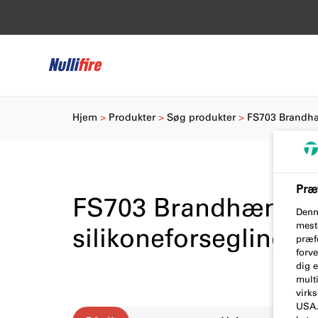
Hjem
Produkter
Søg produkter
FS703 Brandhæ
Præf
FS703 Brandhæmm
Denn
mest
silikoneforsegling
præfe
forve
dig 
multi
virk
USA. 