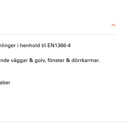
linger i henhold til EN1366-4
ärande väggar & golv, fönster & dörrkarmar.
aber