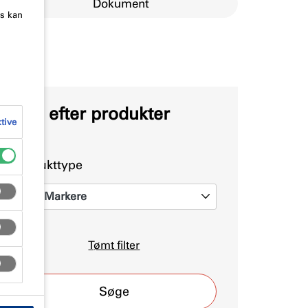
Dokument
es kan
Søg efter produkter
ktive
Produkttype
Markere
0
Tømt filter
Søge