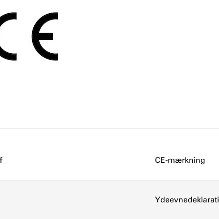
f
CE-mærkning
Ydeevnedeklarat