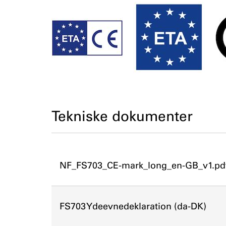
Tekniske dokumenter
NF_FS703_CE-mark_long_en-GB_v1.pd
FS703 Ydeevnedeklaration (da-DK)