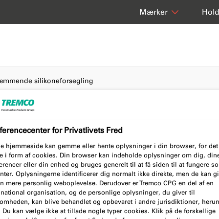
Hol
Mærker
mmende silikoneforsegling
erencecenter for Privatlivets Fred
ende
e hjemmeside kan gemme eller hente oplysninger i din browser, for det
e i form af cookies. Din browser kan indeholde oplysninger om dig, din
rencer eller din enhed og bruges generelt til at få siden til at fungere 
nter. Oplysningerne identificerer dig normalt ikke direkte, men de kan g
en mere personlig weboplevelse. Derudover er Tremco CPG en del af en
national organisation, og de personlige oplysninger, du giver til
somheden, kan blive behandlet og opbevaret i andre jurisdiktioner, heru
Du kan vælge ikke at tillade nogle typer cookies. Klik på de forskellige