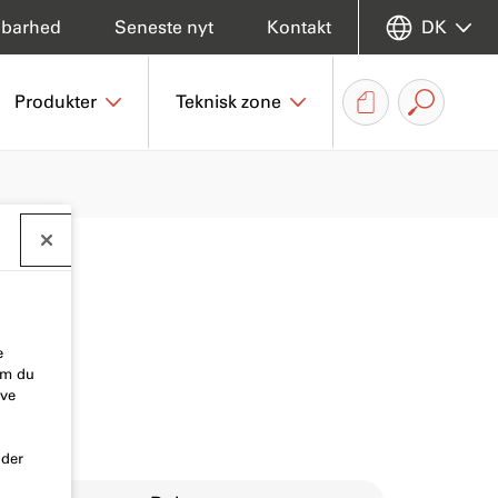
dbarhed
Seneste nyt
Kontakt
DK
Produkter
Teknisk zone
e
som du
ive
nder