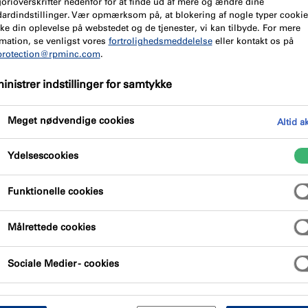
orioverskrifter nedenfor for at finde ud af mere og ændre dine
Produkt fordele
Certifikat
dardindstillinger. Vær opmærksom på, at blokering af nogle typer cooki
ke din oplevelse på webstedet og de tjenester, vi kan tilbyde. For mere
mation, se venligst vores
fortrolighedsmeddelelse
eller kontakt os på
protection@rpminc.com
.
nistrer indstillinger for samtykke
Meget nødvendige cookies
Altid a
egling med lavt modul, der er velegnet til
Ydelsescookies
kabe brandegenskaberne i rumvægge og gulve.
Funktionelle cookies
Målrettede cookies
Sociale Medier - cookies