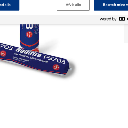
lad alle
Afvis alle
Bekræft mine v