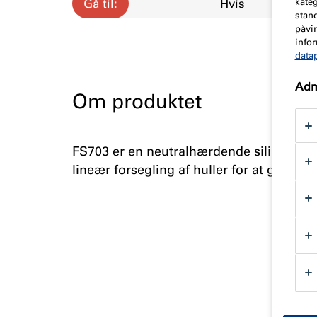
kateg
Gå til:
Hvis
stan
påvir
infor
data
Admi
Om produktet
FS703 er en neutralhærdende silikonefors
lineær forsegling af huller for at gens