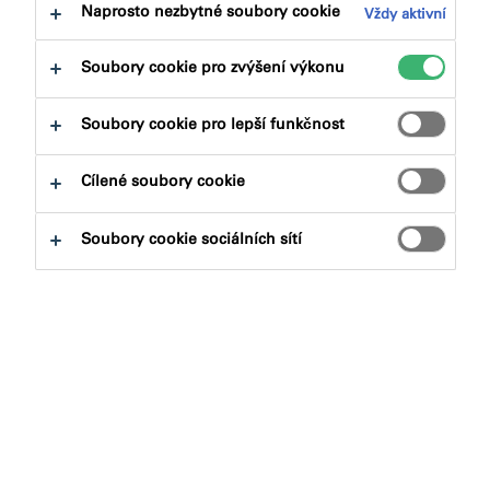
na:
Certifikace
Dokumenty ke stažení
Naprosto nezbytné soubory cookie
Vždy aktivní
Soubory cookie pro zvýšení výkonu
Soubory cookie pro lepší funkčnost
Jaký produkt hledáte?
Cílené soubory cookie
Soubory cookie sociálních sítí
Produktové skupiny
Vybrat
0
Aplikace
Vybrat
0