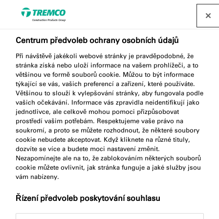
Najít distributora
Centrum předvoleb ochrany osobních údajů
Při návštěvě jakékoli webové stránky je pravděpodobné, že
FS703 FIRE RESISTANT
stránka získá nebo uloží informace na vašem prohlížeči, a to
většinou ve formě souborů cookie. Můžou to být informace
SILICONE SEALANT
týkající se vás, vašich preferencí a zařízení, které používáte.
Většinou to slouží k vylepšování stránky, aby fungovala podle
vašich očekávání. Informace vás zpravidla neidentifikují jako
jednotlivce, ale celkově mohou pomoci přizpůsobovat
prostředí vašim potřebám. Respektujeme vaše právo na
Protipožární silikon
soukromí, a proto se můžete rozhodnout, že některé soubory
cookie nebudete akceptovat. Když kliknete na různé tituly,
dozvíte se více a budete moci nastavení změnit.
Nezapomínejte ale na to, že zablokováním některých souborů
cookie můžete ovlivnit, jak stránka funguje a jaké služby jsou
vám nabízeny.
Řízení předvoleb poskytování souhlasu
Popis produktu
Klíčové vlastnosti
Přejít