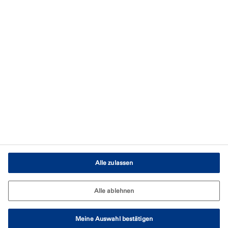
Datenschutzerklärung
Nutzungsbedingungen
Impressum
AGB
Cookie-Einstellungen
Alle zulassen
Alle ablehnen
Meine Auswahl bestätigen