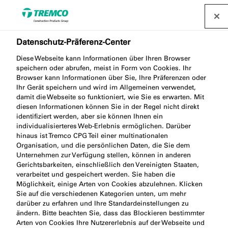
Finden Sie einen Händler
Datenschutz-Präferenz-Center
FS702 Brandschutz-
Diese Webseite kann Informationen über Ihren Browser
speichern oder abrufen, meist in Form von Cookies. Ihr
Acryl für Fugen
Browser kann Informationen über Sie, Ihre Präferenzen oder
Ihr Gerät speichern und wird im Allgemeinen verwendet,
(Innenbereich)
damit die Webseite so funktioniert, wie Sie es erwarten. Mit
diesen Informationen können Sie in der Regel nicht direkt
identifiziert werden, aber sie können Ihnen ein
individualisierteres Web-Erlebnis ermöglichen. Darüber
hinaus ist Tremco CPG Teil einer multinationalen
Intumastic Fire Resistant Acrylic Sealant
Organisation, und die persönlichen Daten, die Sie dem
Unternehmen zur Verfügung stellen, können in anderen
Gerichtsbarkeiten, einschließlich den Vereinigten Staaten,
verarbeitet und gespeichert werden. Sie haben die
Möglichkeit, einige Arten von Cookies abzulehnen. Klicken
Sie auf die verschiedenen Kategorien unten, um mehr
darüber zu erfahren und Ihre Standardeinstellungen zu
ändern. Bitte beachten Sie, dass das Blockieren bestimmter
Produktbeschreibung
Produktvorteile
Weiter
Arten von Cookies Ihre Nutzererlebnis auf der Webseite und