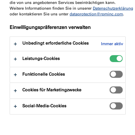
zu:
die von uns angebotenen Services beeinträchtigen kann.
Zertifizierungen
Downloads
Weitere Informationen finden Sie in unserer
Datenschutzerklärung
oder kontaktieren Sie uns unter
dataprotection@rpminc.com
.
Einwilligungspräferenzen verwalten
Unbedingt erforderliche Cookies
Immer aktiv
Produktfinder
Leistungs-Cookies
Produktgruppe
Funktionelle Cookies
Auswählen
0
Cookies für Marketingzwecke
Anwendungsbereich
Social-Media-Cookies
Auswählen
0