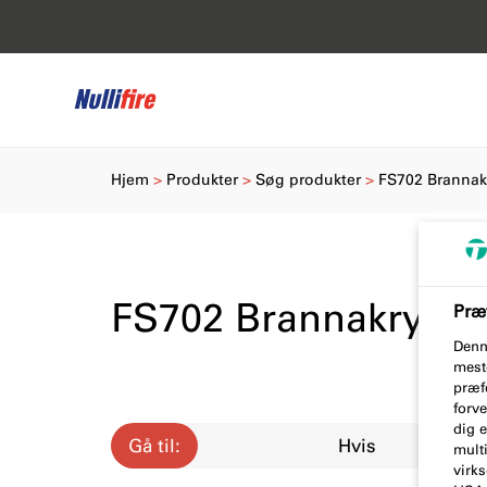
Hjem
Produkter
Søg produkter
FS702 Brannak
FS702 Brannakryl
Præf
Denn
mest
præfe
forve
dig 
Gå til:
Hvis
multi
virk