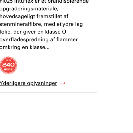
FI025 Intuflex er et brandisolerende
opgraderingsmateriale,
hovedsageligt fremstillet af
stenmineralfibre, med et ydre lag
folie, der giver en klasse O-
overfladespredning af flammer
omkring en klasse...
Yderligere oplysninger