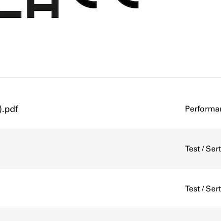
).pdf
Performa
Test / Ser
Test / Ser