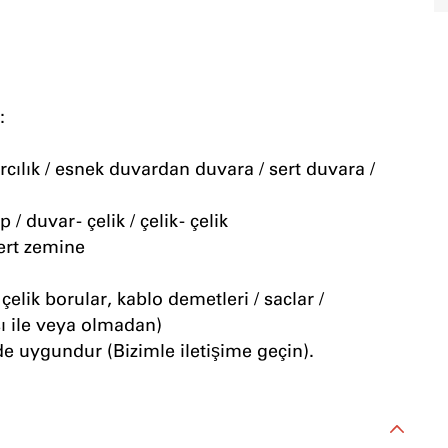
:
rcılık / esnek duvardan duvara / sert duvara /
 duvar - çelik / çelik - çelik
ert zemine
 çelik borular, kablo demetleri / saclar /
sı ile veya olmadan)
 de uygundur (Bizimle iletişime geçin).