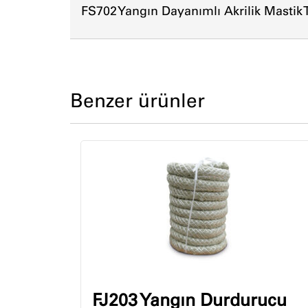
FS702 Yangın Dayanımlı Akrilik Mastik T
Benzer ürünler
FJ203 Yangın Durdurucu