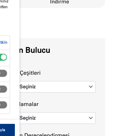
alar
Indirme
miniz
ütfen
tkin
Ürün Bulucu
Ürün Çeşitleri
Seçiniz
0
Uygulamalar
Seçiniz
0
yla
Yangın Derecelendirmesi