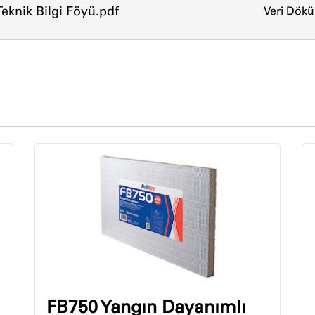
eknik Bilgi Föyü.pdf
Veri Dök
FB750 Yangın Dayanımlı