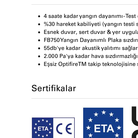
4 saate kadar yangın dayanımı - Test
%30 hareket kabiliyeti (yangın testi 
Esnek duvar, sert duvar & yer uygul
FB750 Yangın Dayanımlı Plaka sızdırma
55db'ye kadar akustik yalıtımı sağlar
2.000 Pa'ya kadar hava sızdırmazlığı
Eşsiz OptifireTM takip teknolojisine 
Sertifikalar