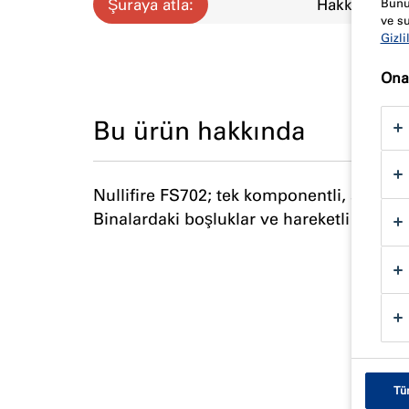
Şuraya atla:
Hakkında
Bunun
ve su
Gizli
Onay
Bu ürün hakkında
Nullifire FS702; tek komponentli, su bazl
Binalardaki boşluklar ve hareketli derzle
Tü