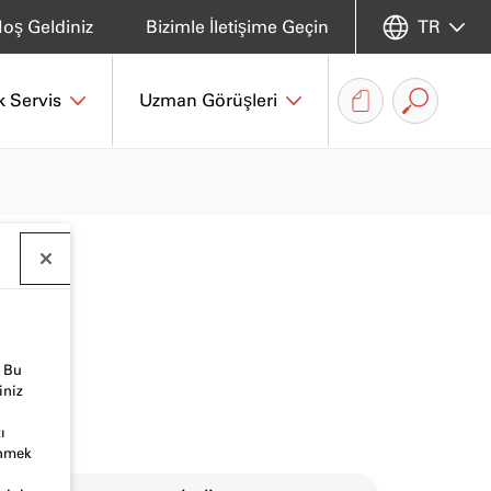
oş Geldiniz
Bizimle İletişime Geçin
TR
k Servis
Uzman Görüşleri
. Bu
iniz
ı
inmek