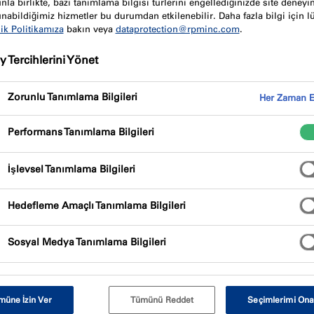
Ürün avantajları
Sertifik
la birlikte, bazı tanımlama bilgisi türlerini engellediğinizde site deneyi
nabildiğimiz hizmetler bu durumdan etkilenebilir. Daha fazla bilgi için l
lik Politikamıza
bakın veya
dataprotection@rpminc.com
.
 Tercihlerini Yönet
Zorunlu Tanımlama Bilgileri
Her Zaman E
Performans Tanımlama Bilgileri
ı ve yangın dayanımlı akrilik mastik ürünüdür.
rde 4 saate kadar yangın dayanımı sağlar.
İşlevsel Tanımlama Bilgileri
Hedefleme Amaçlı Tanımlama Bilgileri
Sosyal Medya Tanımlama Bilgileri
müne İzin Ver
Tümünü Reddet
Seçimlerimi Ona