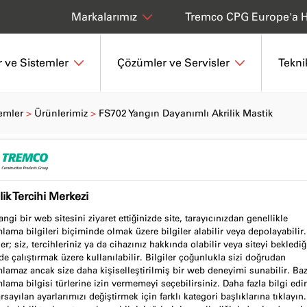
Tremco CPG Europe'a H
Markalarımız
 ve Sistemler
Çözümler ve Servisler
Tekni
emler
Ürünlerimiz
FS702 Yangın Dayanımlı Akrilik Mastik
mlı Akrilik
ilik Tercihi Merkezi
ngi bir web sitesini ziyaret ettiğinizde site, tarayıcınızdan genellikle
lama bilgileri biçiminde olmak üzere bilgiler alabilir veya depolayabilir
ler; siz, tercihleriniz ya da cihazınız hakkında olabilir veya siteyi beklediğ
de çalıştırmak üzere kullanılabilir. Bilgiler çoğunlukla sizi doğrudan
lamaz ancak size daha kişiselleştirilmiş bir web deneyimi sunabilir. Baz
lama bilgisi türlerine izin vermemeyi seçebilirsiniz. Daha fazla bilgi ed
rsayılan ayarlarımızı değiştirmek için farklı kategori başlıklarına tıklayın.