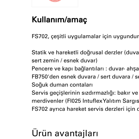
Kullanım/amaç
FS702, çeşitli uygulamalar için uygundur
Statik ve hareketli doğrusal derzler (duva
sert zemin / esnek duvar)
Pencere ve kapı bağlantıları : duvar- ahşap /
FB750'den esnek duvara / sert duvara / s
Soğuk duman contaları
Servis geçişlerinin sızdırmazlığı: bakır ve
merdivenler (FI025 Intuflex Yalıtım Sargı
FS702 ayrıca hareket servis derzleri için
Ürün avantajları