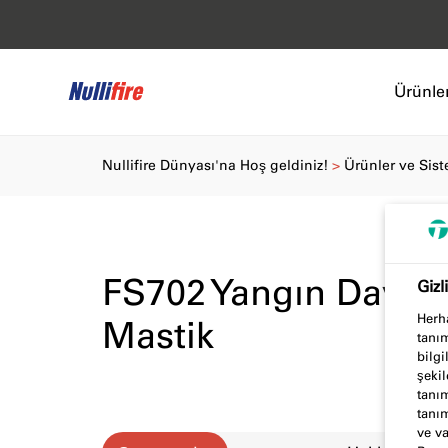
Ürünler
Nullifire Dünyası'na Hoş geldiniz!
Ürünler ve Sist
FS702 Yangın Dayanı
Gizl
Herha
Mastik
tanım
bilgi
şekil
tanım
tanım
ve va