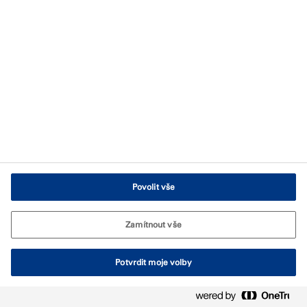
Podmínky používání
Ochrana údajů
Všeobecné obchodní podmínky
Zásady používání souborů Cookies
Nastavení souborů cookie
Povolit vše
Zamítnout vše
Potvrdit moje volby
© Tremco CPG 2026