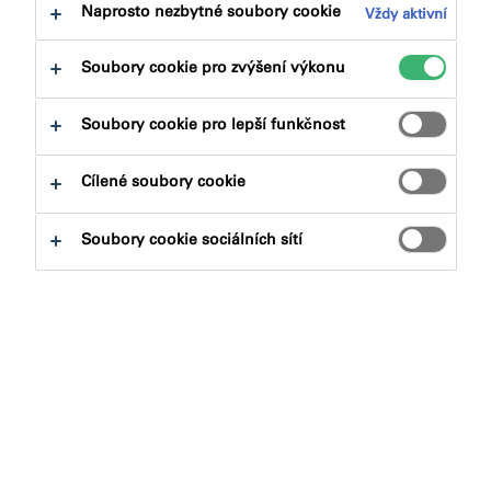
na:
Certifikace
Dokumenty ke stažení
Naprosto nezbytné soubory cookie
Vždy aktivní
Soubory cookie pro zvýšení výkonu
Soubory cookie pro lepší funkčnost
Jaký produkt hledáte?
Cílené soubory cookie
Soubory cookie sociálních sítí
Produktové skupiny
Vybrat
0
Aplikace
Vybrat
0