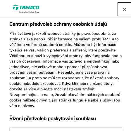
Najít distributora
Centrum předvoleb ochrany osobních údajů
Při návštěvě jakékoli webové stránky je pravděpodobné, že
FS702 FIRE RESISTANT
stránka získá nebo uloží informace na vašem prohlížeči, a to
většinou ve formě souborů cookie. Můžou to být informace
ACRYLIC SEALANT
týkající se vás, vašich preferencí a zařízení, které používáte.
Většinou to slouží k vylepšování stránky, aby fungovala podle
vašich očekávání. Informace vás zpravidla neidentifikují jako
jednotlivce, ale celkově mohou pomoci přizpůsobovat
prostředí vašim potřebám. Respektujeme vaše právo na
Protipožární akryl
soukromí, a proto se můžete rozhodnout, že některé soubory
cookie nebudete akceptovat. Když kliknete na různé tituly,
dozvíte se více a budete moci nastavení změnit.
Nezapomínejte ale na to, že zablokováním některých souborů
cookie můžete ovlivnit, jak stránka funguje a jaké služby jsou
vám nabízeny.
Řízení předvoleb poskytování souhlasu
Popis produktu
Klíčové vlastnosti
Přejít