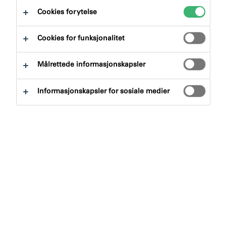
Cookies for ytelse
Cookies for funksjonalitet
Målrettede informasjonskapsler
Informasjonskapsler for sosiale medier
Denne funksjonen ble forhindret fra å lastes inn fordi
du har valgt å blokkere følgende
informasjonskapsler: {INFORMASJONSKAPSLER}
For å laste inn denne funksjonen, klikk på
Innstillinger for informasjonskapsler nederst på
denne siden og aktiver dem.
Hvordan forhindrer du at
brann, varme, røyk og giftig