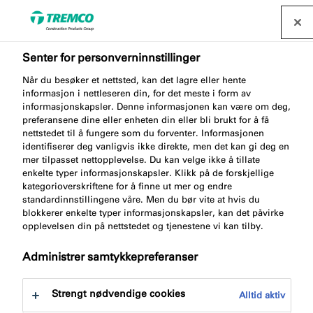
Senter for personverninnstillinger
Effektiv passiv
Når du besøker et nettsted, kan det lagre eller hente
informasjon i nettleseren din, for det meste i form av
informasjonskapsler. Denne informasjonen kan være om deg,
brannbeskyttelse av
preferansene dine eller enheten din eller bli brukt for å få
nettstedet til å fungere som du forventer. Informasjonen
rørgjennomføringer
identifiserer deg vanligvis ikke direkte, men det kan gi deg en
mer tilpasset nettopplevelse. Du kan velge ikke å tillate
enkelte typer informasjonskapsler. Klikk på de forskjellige
kategorioverskriftene for å finne ut mer og endre
standardinnstillingene våre. Men du bør vite at hvis du
blokkerer enkelte typer informasjonskapsler, kan det påvirke
Johan Persson / 29 mars 2023
opplevelsen din på nettstedet og tjenestene vi kan tilby.
Administrer samtykkepreferanser
Strengt nødvendige cookies
Alltid aktiv