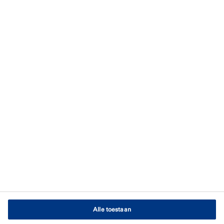
Blijf op de hoogte
Schrijf je in voor onze nieuwsbrief
Privacyverklaring
Rechten
Gebruikersvoorwaarden
Algemene Voorwaarden
Cookiebeleid
Cookie-instellingen
Alle toestaan