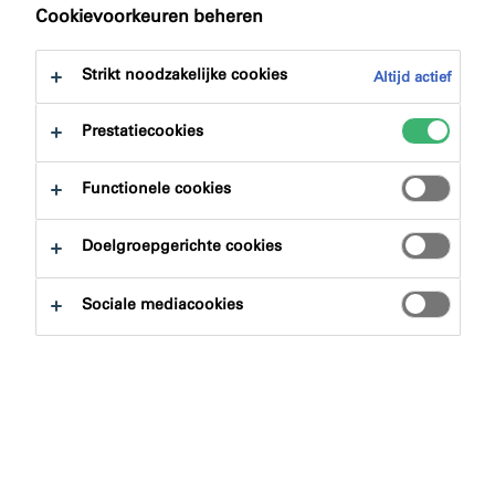
Cookievoorkeuren beheren
Scroll door onze productgroepen
en vind het juiste product voor
Strikt noodzakelijke cookies
Altijd actief
jouw passieve brandbeveiliging
project
Prestatiecookies
Functionele cookies
Doelgroepgerichte cookies
Sociale mediacookies