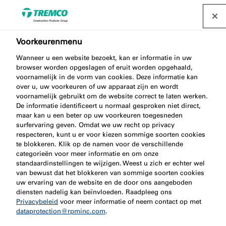
Voorkeurenmenu
Productgroepen
Wanneer u een website bezoekt, kan er informatie in uw
browser worden opgeslagen of eruit worden opgehaald,
voornamelijk in de vorm van cookies. Deze informatie kan
over u, uw voorkeuren of uw apparaat zijn en wordt
voornamelijk gebruikt om de website correct te laten werken.
Het Nullifire-assortiment brandwerende
De informatie identificeert u normaal gesproken niet direct,
maar kan u een beter op uw voorkeuren toegesneden
afdichtingsproducten bestaat uit steenwolplaten,
surfervaring geven. Omdat we uw recht op privacy
schuimen, lijmen, brandmanchetten en meer. Verken
respecteren, kunt u er voor kiezen sommige soorten cookies
de productgroepen hier.
te blokkeren. Klik op de namen voor de verschillende
categorieën voor meer informatie en om onze
standaardinstellingen te wijzigen. Weest u zich er echter wel
van bewust dat het blokkeren van sommige soorten cookies
uw ervaring van de website en de door ons aangeboden
diensten nadelig kan beïnvloeden. Raadpleeg ons
Privacybeleid
voor meer informatie of neem contact op met
dataprotection@rpminc.com
.