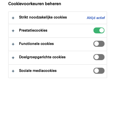
Cookievoorkeuren beheren
Strikt noodzakelijke cookies
Altijd actief
Prestatiecookies
Functionele cookies
Projectoverzicht
Doelgroepgerichte cookies
Locatie:
Amsterdam, Nederland
Sociale mediacookies
Aannemer:
Van Vieren
FS709 Brandwerend
Steenwolplaat
,
FS702
Producten:
Brandwerende Acrylaatkit
,
FS712 Brandwerende
Acrylaatcoating