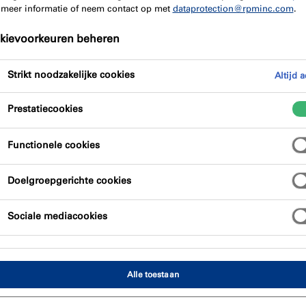
 meer informatie of neem contact op met
dataprotection@rpminc.com
.
kievoorkeuren beheren
Strikt noodzakelijke cookies
Altijd a
Prestatiecookies
Functionele cookies
ELECTOR VAN
Doelgroepgerichte cookies
Sociale mediacookies
je binnen een paar
e brandwerende en
Alle toestaan
 zoek je op basis van