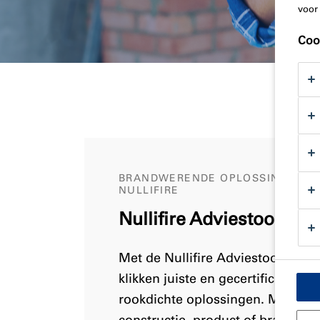
voor
Coo
BRANDWERENDE OPLOSSINGEN-S
NULLIFIRE
Nullifire Adviestool
Met de Nullifire Adviestool vind 
klikken juiste en gecertificeerd
rookdichte oplossingen. Met deze