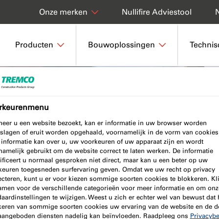
Nullifire Adviestool
Onze merken
Producten
Bouwoplossingen
Technis
ors
rkeurenmenu
lators
eer u een website bezoekt, kan er informatie in uw browser worden
slagen of eruit worden opgehaald, voornamelijk in de vorm van cookies
 informatie kan over u, uw voorkeuren of uw apparaat zijn en wordt
namelijk gebruikt om de website correct te laten werken. De informatie
ificeert u normaal gesproken niet direct, maar kan u een beter op uw
ators die helpen bij het kiezen van
keuren toegesneden surfervaring geven. Omdat we uw recht op privacy
ecteren, kunt u er voor kiezen sommige soorten cookies te blokkeren. Kl
uiste brandwerende en rookdichte
amen voor de verschillende categorieën voor meer informatie en om onz
aardinstellingen te wijzigen. Weest u zich er echter wel van bewust dat 
keren van sommige soorten cookies uw ervaring van de website en de d
aangeboden diensten nadelig kan beïnvloeden. Raadpleeg ons
Privacybe