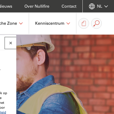
Nieuws
Over Nullifire
Contact
NL
che Zone
Kenniscentrum
.
ik op
e
het
oor
leid