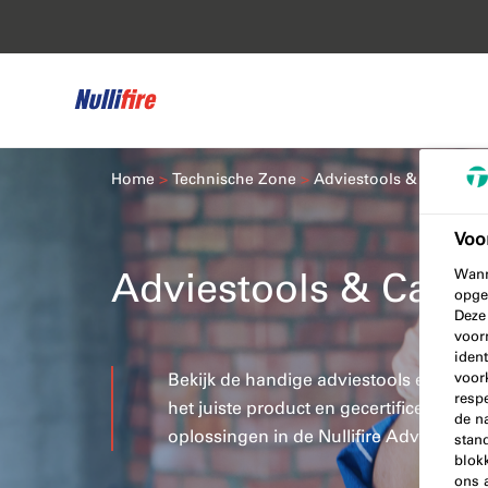
Home
Technische Zone
Adviestools & Calculat
Voo
Adviestools & Calcu
Wann
opge
Deze
voor
ident
Bekijk de handige adviestools en calcul
voor
resp
het juiste product en gecertificeerde j
de n
oplossingen in de Nullifire Adviestool!
stand
blok
ons 