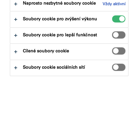
Naprosto nezbytné soubory cookie
Vždy aktivní
Požární odolnost až 240 minut
Soubory cookie pro zvýšení výkonu
Snadná řezatelnost a manipulace
Deska zajišťuje ochranu proti ohni, kouři, slouží i
Soubory cookie pro lepší funkčnost
jako zvuková izolace
Cílené soubory cookie
FZ100 - Revoluční protipožární deska
Soubory cookie sociálních sítí
FZ100 - Instalace protipožární desky