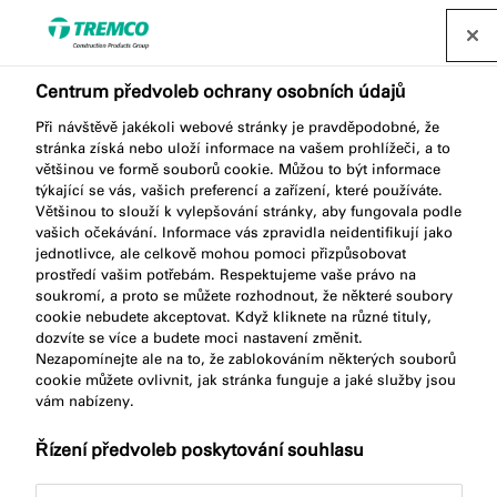
Najít distributora
Centrum předvoleb ochrany osobních údajů
Protipožární desky
Při návštěvě jakékoli webové stránky je pravděpodobné, že
stránka získá nebo uloží informace na vašem prohlížeči, a to
většinou ve formě souborů cookie. Můžou to být informace
týkající se vás, vašich preferencí a zařízení, které používáte.
Protipožární desky slouží pro opětovné uzavření
Většinou to slouží k vylepšování stránky, aby fungovala podle
vašich očekávání. Informace vás zpravidla neidentifikují jako
prostupů pro rozvody v dělicích příčkách a
jednotlivce, ale celkově mohou pomoci přizpůsobovat
podlahách, utěsnění potenciální cesty pro šíření
prostředí vašim potřebám. Respektujeme vaše právo na
soukromí, a proto se můžete rozhodnout, že některé soubory
ohně a pro zajištění tepelné, protipožární,
cookie nebudete akceptovat. Když kliknete na různé tituly,
protikouřové a akustické izolace.
dozvíte se více a budete moci nastavení změnit.
Nezapomínejte ale na to, že zablokováním některých souborů
cookie můžete ovlivnit, jak stránka funguje a jaké služby jsou
vám nabízeny.
Řízení předvoleb poskytování souhlasu