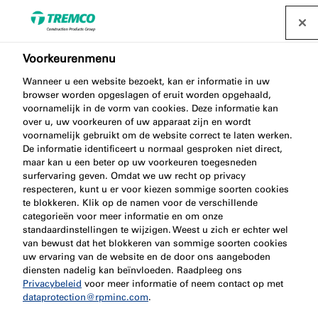
Voorkeurenmenu
Wanneer u een website bezoekt, kan er informatie in uw
Brandveiligheid in
browser worden opgeslagen of eruit worden opgehaald,
voornamelijk in de vorm van cookies. Deze informatie kan
over u, uw voorkeuren of uw apparaat zijn en wordt
Nederland
voornamelijk gebruikt om de website correct te laten werken.
De informatie identificeert u normaal gesproken niet direct,
maar kan u een beter op uw voorkeuren toegesneden
surfervaring geven. Omdat we uw recht op privacy
respecteren, kunt u er voor kiezen sommige soorten cookies
te blokkeren. Klik op de namen voor de verschillende
Nullifire / 14 september 2018
categorieën voor meer informatie en om onze
standaardinstellingen te wijzigen. Weest u zich er echter wel
van bewust dat het blokkeren van sommige soorten cookies
uw ervaring van de website en de door ons aangeboden
diensten nadelig kan beïnvloeden. Raadpleeg ons
Privacybeleid
voor meer informatie of neem contact op met
dataprotection@rpminc.com
.