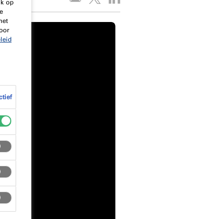
ik op
e
het
oor
leid
ctief