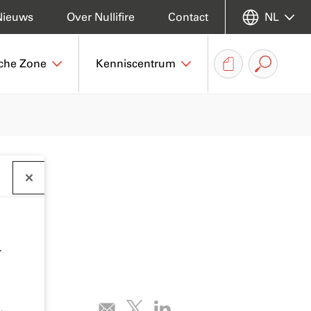
Nieuws
Over Nullifire
Contact
NL
che Zone
Kenniscentrum
.