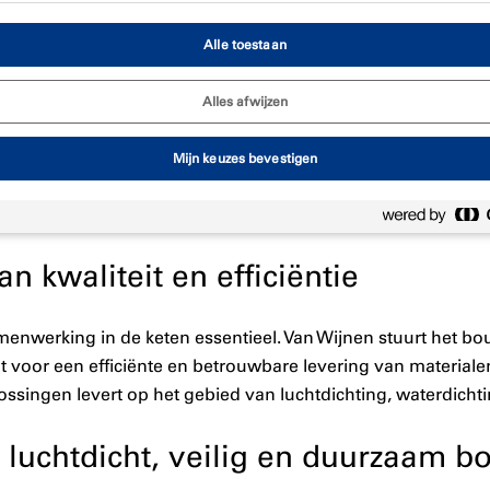
Alle toestaan
Alles afwijzen
dt met project Nelson gewerkt aan hoogwaardige woningbouw
Mijn keuzes bevestigen
aan.
Van Wijnen
(aannemer),
Isero
(logistiek partner) en
Trem
n toekomstbestendig bouwproces.
kwaliteit en efficiëntie
menwerking in de keten essentieel. Van Wijnen stuurt het b
rgt voor een efficiënte en betrouwbare levering van materiale
ssingen levert op het gebied van luchtdichting, waterdichti
 luchtdicht, veilig en duurzaam 