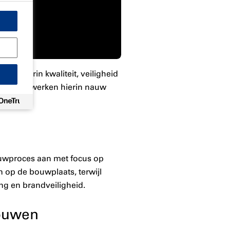
, waarin kwaliteit, veiligheid
co CPG
werken hierin nauw
ouwproces aan met focus op
n op de bouwplaats, terwijl
ng en brandveiligheid.
bouwen