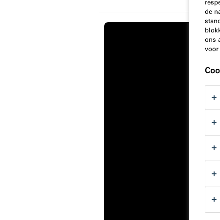
resp
de n
stand
blok
ons 
voor
Coo