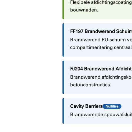
Flexibele afdichtingscoatin
bouwnaden.
FF197 Brandwerend Schui
Brandwerend PU-schuim voor
compartimentering centraal
FJ204 Brandwerend Afdicht
Brandwerend afdichtingskoo
betonconstructies.
Cavity Barriers
Nullifire
Brandwerende spouwafsluiti