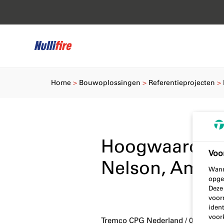
Home
Bouwoplossingen
Referentieprojecten
Hoogwaardig
Voo
Nelson, Amst
Wann
opge
Deze
voor
ident
voor
Tremco CPG Nederland / 05 juni 20