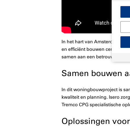
In het hart van Amsterdam wor
en efficiënt bouwen centraal st
samen aan een betrouwbaar e
Samen bouwen aan 
In dit woningbouwproject is sa
kwaliteit en planning. Isero zo
Tremco CPG specialistische oplo
Oplossingen voor