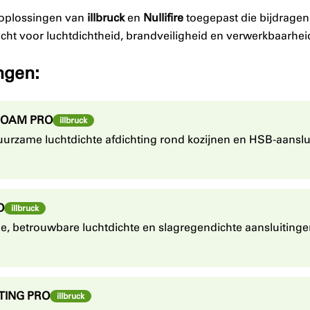
 oplossingen van
illbruck
en
Nullifire
toegepast die bijdrage
cht voor luchtdichtheid, brandveiligheid en verwerkbaarhe
ngen:
FOAM PRO
illbruck
uurzame luchtdichte afdichting rond kozijnen en HSB-aanslu
O
illbruck
le, betrouwbare luchtdichte en slagregendichte aansluitingen
TING PRO
illbruck