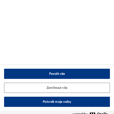
Podmínky používání
Ochrana údajů
Všeobecné obchodní podmínky
Zásady používání souborů Cookies
Nastavení souborů cookie
Povolit vše
Zamítnout vše
Potvrdit moje volby
© Tremco CPG 2026