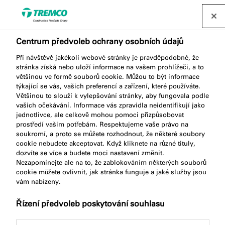
Najít distributora
Centrum předvoleb ochrany osobních údajů
Při návštěvě jakékoli webové stránky je pravděpodobné, že
stránka získá nebo uloží informace na vašem prohlížeči, a to
většinou ve formě souborů cookie. Můžou to být informace
Jsme součást skupiny
týkající se vás, vašich preferencí a zařízení, které používáte.
Většinou to slouží k vylepšování stránky, aby fungovala podle
vašich očekávání. Informace vás zpravidla neidentifikují jako
Tremco CPG
jednotlivce, ale celkově mohou pomoci přizpůsobovat
prostředí vašim potřebám. Respektujeme vaše právo na
soukromí, a proto se můžete rozhodnout, že některé soubory
cookie nebudete akceptovat. Když kliknete na různé tituly,
dozvíte se více a budete moci nastavení změnit.
Nezapomínejte ale na to, že zablokováním některých souborů
cookie můžete ovlivnit, jak stránka funguje a jaké služby jsou
vám nabízeny.
Řízení předvoleb poskytování souhlasu