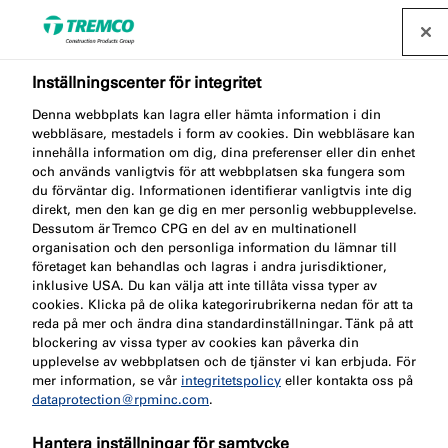
Inställningscenter för integritet
Vi erbjuder utbildning
Denna webbplats kan lagra eller hämta information i din
för ett mer effektiviserat
webbläsare, mestadels i form av cookies. Din webbläsare kan
innehålla information om dig, dina preferenser eller din enhet
arbete
och används vanligtvis för att webbplatsen ska fungera som
du förväntar dig. Informationen identifierar vanligtvis inte dig
direkt, men den kan ge dig en mer personlig webbupplevelse.
Dessutom är Tremco CPG en del av en multinationell
organisation och den personliga information du lämnar till
Våra produktspecialister inom passivt brandskydd
företaget kan behandlas och lagras i andra jurisdiktioner,
inklusive USA. Du kan välja att inte tillåta vissa typer av
erbjuder produktutbildning på plats för att
cookies. Klicka på de olika kategorirubrikerna nedan för att ta
säkerställa att att dina kunskaper inom
reda på mer och ändra dina standardinställningar. Tänk på att
blockering av vissa typer av cookies kan påverka din
brandskyddslösningar är aktuella.
upplevelse av webbplatsen och de tjänster vi kan erbjuda. För
mer information, se vår
integritetspolicy
eller kontakta oss på
dataprotection@rpminc.com
.
Hantera inställningar för samtycke