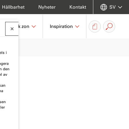
Hållbarhet
Nyheter
Kontakt
SV
Teknisk zon
Inspiration
ls i
ngera
en den
l av
kan
na
tsen
ler