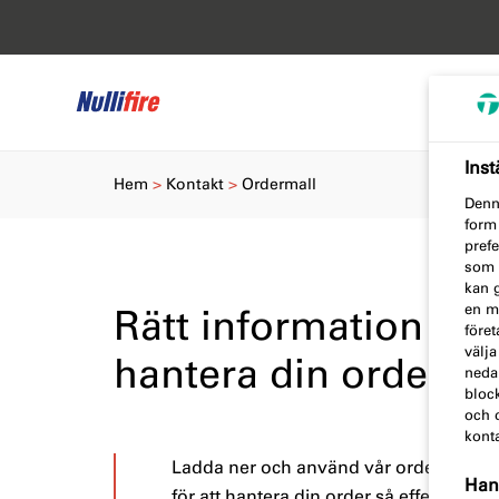
Inst
Hem
Kontakt
Ordermall
Denn
form
prefe
som d
kan 
en mu
Rätt information dire
föret
välja
hantera din order eff
nedan
bloc
och d
kont
Ladda ner och använd vår ordermall, så 
Hant
för att hantera din order så effektivt so