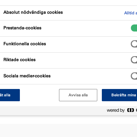
Absolut nödvändiga cookies
Alltid 
Prestanda-cookies
Funktionella cookies
Riktade cookies
för att säkerställa att rätt information når oss.
Sociala medier-cookies
.
låt alla
Avvisa alla
Bekräfta mina 