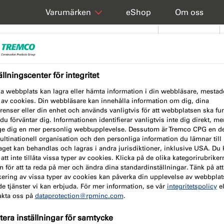
eShop
Om oss
Varumärken
Produkter
Projekt
ällningscenter för integritet
a webbplats kan lagra eller hämta information i din webbläsare, mestade
 av cookies. Din webbläsare kan innehålla information om dig, dina
renser eller din enhet och används vanligtvis för att webbplatsen ska fu
u förväntar dig. Informationen identifierar vanligtvis inte dig direkt, m
ge dig en mer personlig webbupplevelse. Dessutom är Tremco CPG en de
ltinationell organisation och den personliga information du lämnar till
kt så kan vi
aget kan behandlas och lagras i andra jurisdiktioner, inklusive USA. Du 
 att inte tillåta vissa typer av cookies. Klicka på de olika kategorirubriker
ektivt
 för att ta reda på mer och ändra dina standardinställningar. Tänk på att
kering av vissa typer av cookies kan påverka din upplevelse av webbpla
e tjänster vi kan erbjuda. För mer information, se vår
integritetspolicy
el
akta oss på
dataprotection@rpminc.com
.
att vi får komplett information
era inställningar för samtycke
m möjligt.